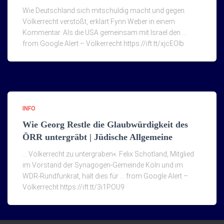
Wie Deutschland sich mitschuldig macht und gegen
Völkerrecht verstößt, erklärt Fynn Weber in einem
Kommentar. Als die USA gemeinsam mit Israel den …
from Google Alert – Völkerrecht https://ift.tt/xjcEOIb
INFO
Wie Georg Restle die Glaubwürdigkeit des
ÖRR untergräbt | Jüdische Allgemeine
… Völkerrecht zu untergraben«. Felix Schotland, Mitglied
im Vorstand der Synagogen-Gemeinde Köln und im
WDR-Rundfunkrat, hält dies für … from Google Alert –
Völkerrecht https://ift.tt/3i1POU9