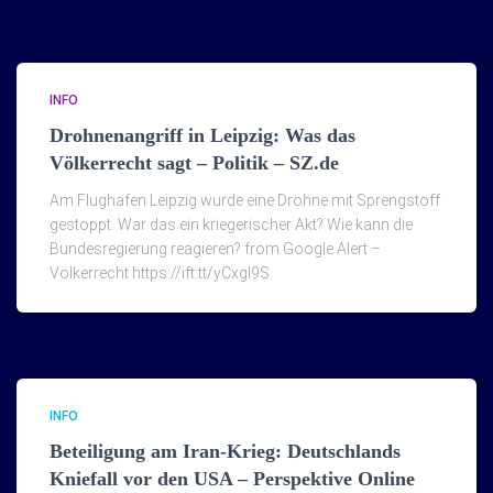
INFO
Drohnenangriff in Leipzig: Was das
Völkerrecht sagt – Politik – SZ.de
Am Flughafen Leipzig wurde eine Drohne mit Sprengstoff
gestoppt. War das ein kriegerischer Akt? Wie kann die
Bundesregierung reagieren? from Google Alert –
Völkerrecht https://ift.tt/yCxgI9S
INFO
Beteiligung am Iran-Krieg: Deutschlands
Kniefall vor den USA – Perspektive Online