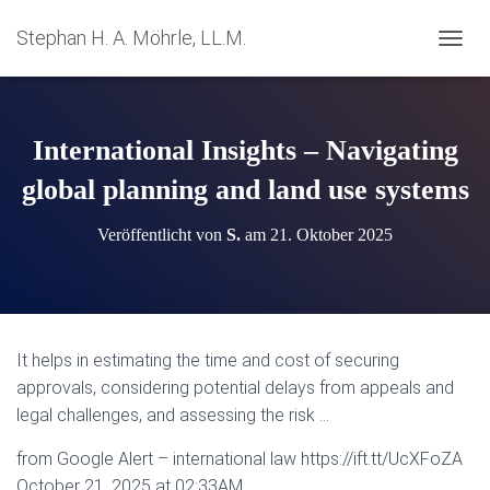
Stephan H. A. Möhrle, LL.M.
N
A
V
I
G
International Insights – Navigating
A
T
global planning and land use systems
I
O
Veröffentlicht von
S.
am
21. Oktober 2025
N
U
M
S
C
H
It helps in estimating the time and cost of securing
A
approvals, considering potential delays from appeals and
L
T
legal challenges, and assessing the risk …
E
N
from Google Alert – international law https://ift.tt/UcXFoZA
October 21, 2025 at 02:33AM