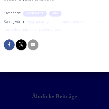
Kategorien:
AGGREGATOR
INFO
Schlagwörter:
Aggregator
global
insights
international
land
navigating
planning
system’s
use
Ähnliche Beiträge