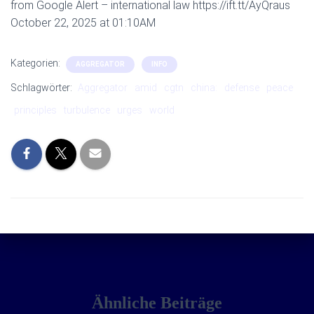
from Google Alert – international law https://ift.tt/AyQraus
October 22, 2025 at 01:10AM
Kategorien:
AGGREGATOR
INFO
Schlagwörter:
Aggregator
amid
cgtn
china:
defense
peace
principles
turbulence
urges
world
Ähnliche Beiträge