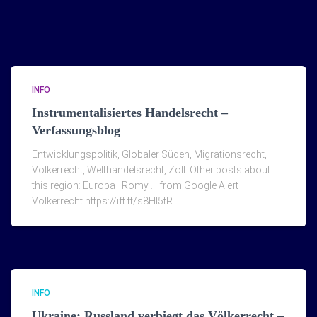
INFO
Instrumentalisiertes Handelsrecht –
Verfassungsblog
Entwicklungspolitik, Globaler Süden, Migrationsrecht,
Völkerrecht, Welthandelsrecht, Zoll. Other posts about
this region: Europa · Romy … from Google Alert –
Völkerrecht https://ift.tt/s8Hl5tR
INFO
Ukraine: Russland verbiegt das Völkerrecht –