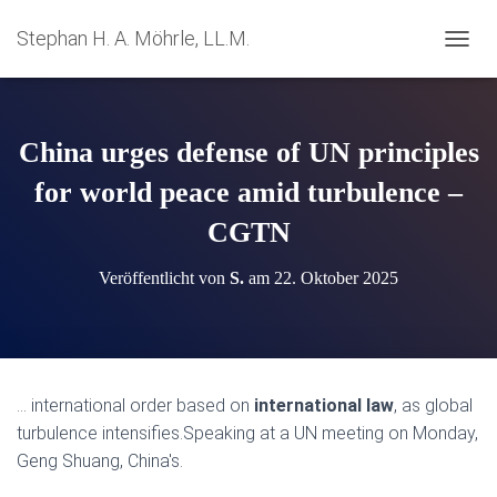
Stephan H. A. Möhrle, LL.M.
N
A
V
I
G
China urges defense of UN principles
A
T
for world peace amid turbulence –
I
CGTN
O
N
U
Veröffentlicht von
S.
am
22. Oktober 2025
M
S
C
H
A
L
… international order based on
international law
, as global
T
turbulence intensifies.Speaking at a UN meeting on Monday,
E
N
Geng Shuang, China's.