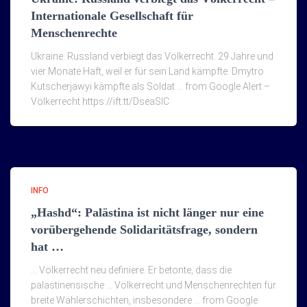
Internationale Gesellschaft für
Menschenrechte
Ukraine: Russland verbiegt das Völkerrecht. 29 Jahre und
vier Monate Haft, weil er für sein Land kämpfte. Dmytro
Kutscherjawyi kämpfte als Soldat … from Google Alert –
Völkerrecht https://ift.tt/DseaSlC
INFO
„Hashd“: Palästina ist nicht länger nur eine
vorübergehende Solidaritätsfrage, sondern
hat …
… Völkerrecht neu definiere. Er betonte, dass die
palästinensische … Völkerrecht und Menschenrechten für
breite Wählerschichten, insbesondere … from Google