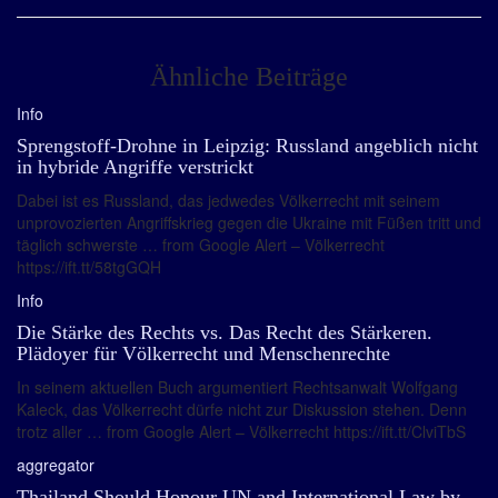
Ähnliche Beiträge
Info
Sprengstoff-Drohne in Leipzig: Russland angeblich nicht
in hybride Angriffe verstrickt
Dabei ist es Russland, das jedwedes Völkerrecht mit seinem
unprovozierten Angriffskrieg gegen die Ukraine mit Füßen tritt und
täglich schwerste … from Google Alert – Völkerrecht
https://ift.tt/58tgGQH
Info
Die Stärke des Rechts vs. Das Recht des Stärkeren.
Plädoyer für Völkerrecht und Menschenrechte
In seinem aktuellen Buch argumentiert Rechtsanwalt Wolfgang
Kaleck, das Völkerrecht dürfe nicht zur Diskussion stehen. Denn
trotz aller … from Google Alert – Völkerrecht https://ift.tt/ClviTbS
aggregator
Thailand Should Honour UN and International Law by