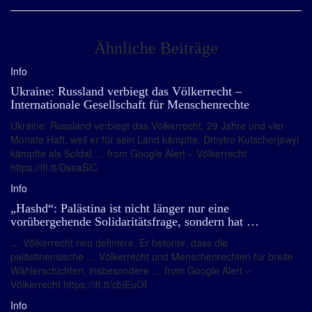
Ähnliche Beiträge
Info
Ukraine: Russland verbiegt das Völkerrecht –
Internationale Gesellschaft für Menschenrechte
Ukraine: Russland verbiegt das Völkerrecht. 29 Jahre und vier
Monate Haft, weil er für sein Land kämpfte. Dmytro Kutscherjawyi
kämpfte als Soldat … from Google Alert – Völkerrecht
https://ift.tt/DseaSlC
Info
„Hashd“: Palästina ist nicht länger nur eine
vorübergehende Solidaritätsfrage, sondern hat …
… Völkerrecht neu definiere. Er betonte, dass die
palästinensische … Völkerrecht und Menschenrechten für breite
Wählerschichten, insbesondere … from Google Alert –
Völkerrecht https://ift.tt/cbiEuOI
Info