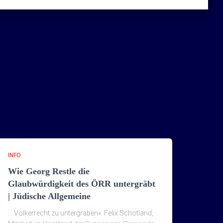
INFO
Wie Georg Restle die
Glaubwürdigkeit des ÖRR untergräbt
| Jüdische Allgemeine
… Völkerrecht zu untergraben«. Felix Schotland,