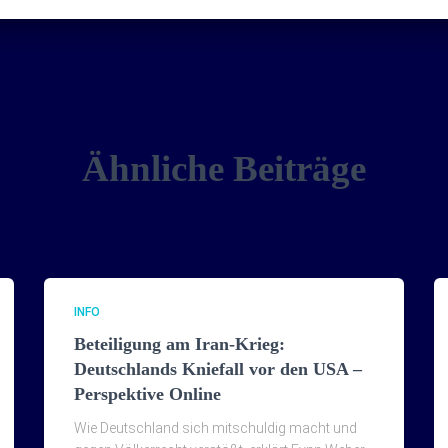
Ähnliche Beiträge
INFO
Beteiligung am Iran-Krieg:
Deutschlands Kniefall vor den USA –
Perspektive Online
Wie Deutschland sich mitschuldig macht und