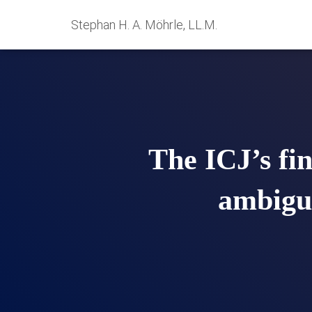
Stephan H. A. Möhrle, LL.M.
The ICJ’s fin
ambigui