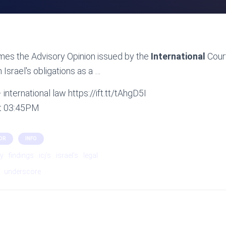
mes the Advisory Opinion issued by the
International
Court
Israel's obligations as a …
international law https://ift.tt/tAhgD5I
at 03:45PM
OR
INFO
ty
findings
icj’s
israel’s
legal
underscore