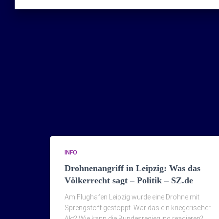
INFO
Drohnenangriff in Leipzig: Was das
Völkerrecht sagt – Politik – SZ.de
Am Flughafen Leipzig wurde eine Drohne mit
Sprengstoff gestoppt. War das ein kriegerischer
Akt? Wie kann die Bundesregierung reagieren?