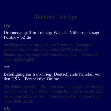
Ähnliche Beiträge
Info
Drohnenangriff in Leipzig: Was das Völkerrecht sagt –
Politik – SZ.de
Am Flughafen Leipzig wurde eine Drohne mit Sprengstoff
gestoppt. War das ein kriegerischer Akt? Wie kann die
Bundesregierung reagieren? from Google Alert – Völkerrecht
https://ift.tt/yCxgI9S
Info
Beteiligung am Iran-Krieg: Deutschlands Kniefall vor
den USA – Perspektive Online
Wie Deutschland sich mitschuldig macht und gegen Völkerrecht
verstößt, erklärt Fynn Weber in einem Kommentar. Als die USA
gemeinsam mit Israel den … from Google Alert – Völkerrecht
https://ift.tt/xjcEOIb
Info