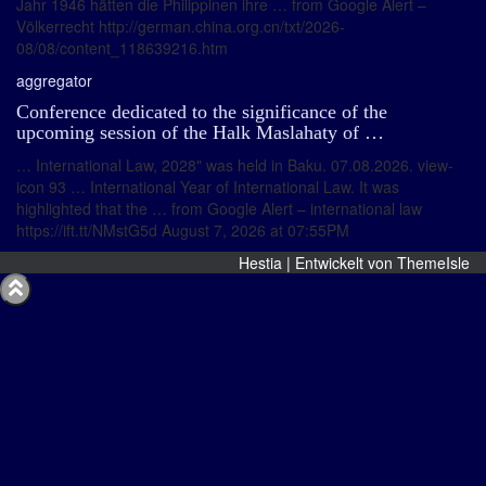
Jahr 1946 hätten die Philippinen ihre … from Google Alert –
Völkerrecht http://german.china.org.cn/txt/2026-
08/08/content_118639216.htm
aggregator
Conference dedicated to the significance of the
upcoming session of the Halk Maslahaty of …
… International Law, 2028" was held in Baku. 07.08.2026. view-
icon 93 … International Year of International Law. It was
highlighted that the … from Google Alert – international law
https://ift.tt/NMstG5d August 7, 2026 at 07:55PM
Hestia | Entwickelt von
ThemeIsle