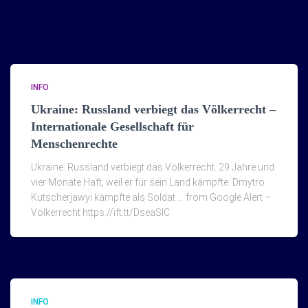
INFO
Ukraine: Russland verbiegt das Völkerrecht –
Internationale Gesellschaft für
Menschenrechte
Ukraine: Russland verbiegt das Völkerrecht. 29 Jahre und
vier Monate Haft, weil er für sein Land kämpfte. Dmytro
Kutscherjawyi kämpfte als Soldat … from Google Alert –
Völkerrecht https://ift.tt/DseaSlC
INFO