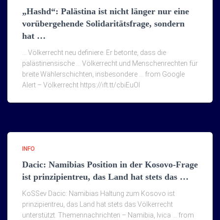
„Hashd“: Palästina ist nicht länger nur eine
vorübergehende Solidaritätsfrage, sondern
hat …
… Völkerrecht neu definiere. Er betonte, dass die
palästinensische … Völkerrecht und Menschenrechten für
breite Wählerschichten, insbesondere … from Google
Alert – Völkerrecht https://ift.tt/cbiEuOI
INFO
Dacic: Namibias Position in der Kosovo-Frage
ist prinzipientreu, das Land hat stets das …
KoSSev Dacic: Namibias Haltung zum Kosovo ist
prinzipientreu, das Land hat stets das Völkerrecht
unterstützt. Themennachrichten – Namibia, Ivica … from