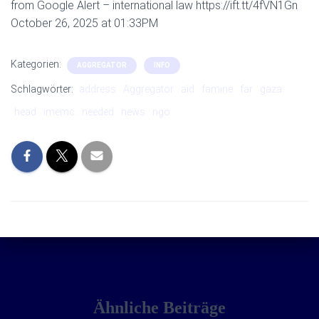
from Google Alert – international law https://ift.tt/4fVN1Gn
October 26, 2025 at 01:33PM
Kategorien:
AGGREGATOR
INFO
Schlagwörter:
address
Aggregator
aid
famine
far
gaza:
head
imemc
needed
news
ngo
Ähnliche Beiträge