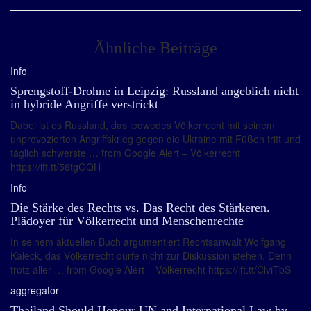
Ähnliche Beiträge
Info
Sprengstoff-Drohne in Leipzig: Russland angeblich nicht
in hybride Angriffe verstrickt
Dabei ist es Russland, das jedwedes Völkerrecht mit seinem
unprovozierten Angriffskrieg gegen die Ukraine mit Füßen tritt und
täglich schwerste … from Google Alert – Völkerrecht
https://ift.tt/58tgGQH
Info
Die Stärke des Rechts vs. Das Recht des Stärkeren.
Plädoyer für Völkerrecht und Menschenrechte
In seinem aktuellen Buch argumentiert Rechtsanwalt Wolfgang
Kaleck, das Völkerrecht dürfe nicht zur Diskussion stehen. Denn
trotz aller … from Google Alert – Völkerrecht https://ift.tt/ClviTbS
aggregator
Thailand Should Honour UN and International Law by