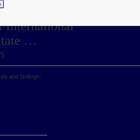
 International
State …
25
ysis and findings;