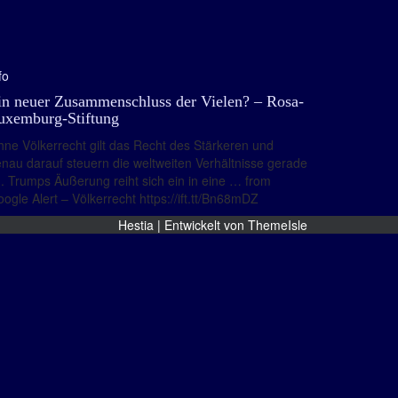
fo
in neuer Zusammenschluss der Vielen? – Rosa-
uxemburg-Stiftung
ne Völkerrecht gilt das Recht des Stärkeren und
nau darauf steuern die weltweiten Verhältnisse gerade
. Trumps Äußerung reiht sich ein in eine … from
ogle Alert – Völkerrecht https://ift.tt/Bn68mDZ
Hestia | Entwickelt von
ThemeIsle