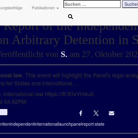
Suchen
hungsbeiträge
Publikationen
nach:
 Report of the Independent
on Arbitrary Detention in 
eröffentlicht von
S.
am
27. Oktober 20
. This event will highlight the Panel's legal anal
ional law
s for States and international …
 international law https://ift.tt/IvYH4uS
at 04:42PM
Info
ntion
independent
international
launch
panel
report:
state