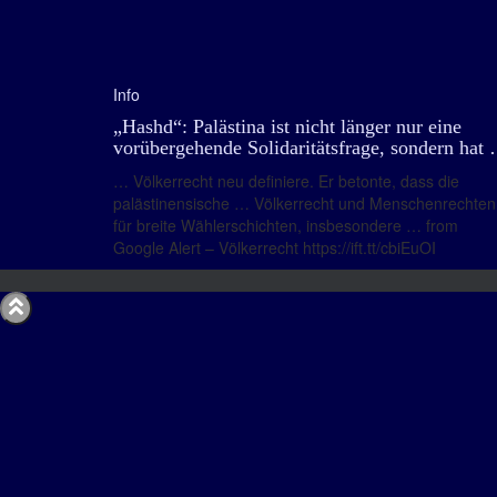
Info
„Hashd“: Palästina ist nicht länger nur eine
vorübergehende Solidaritätsfrage, sondern hat
… Völkerrecht neu definiere. Er betonte, dass die
palästinensische … Völkerrecht und Menschenrechten
für breite Wählerschichten, insbesondere … from
Google Alert – Völkerrecht https://ift.tt/cbiEuOI