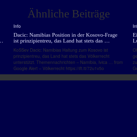
Ähnliche Beiträge
Info
In
Dacic: Namibias Position in der Kosovo-Frage
E
 …
ist prinzipientreu, das Land hat stets das …
L
KoSSev Dacic: Namibias Haltung zum Kosovo ist
Oh
prinzipientreu, das Land hat stets das Völkerrecht
ge
unterstützt. Themennachrichten – Namibia, Ivica … from
zu
Google Alert – Völkerrecht https://ift.tt/72u1v5o
Go