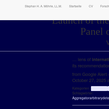
Stephan H. A. Möhrle, LL.M.
Startseite
CV
Forsc
Launch of the
Panel 
V
… lens of
internat
its recommendation
from Google Alert –
October 27, 2025 
Kategorien:
aggregator
Schlagwörter:
Aggregator
arbitrary
dete