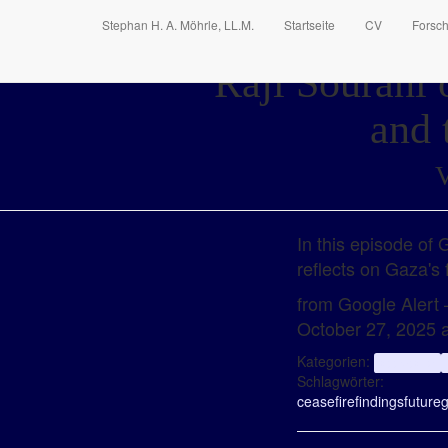
Stephan H. A. Möhrle, LL.M.
Startseite
CV
Forsc
Raji Sourani 
and 
V
In this episode of 
reflects on Gaza's
from Google Alert –
October 27, 2025 
Kategorien:
aggregator
Schlagwörter:
ceasefire
findings
future
g