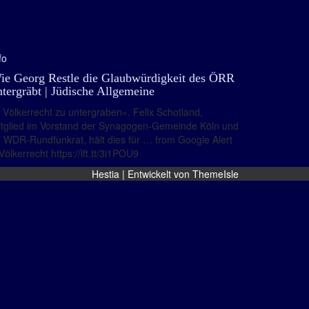
fo
ie Georg Restle die Glaubwürdigkeit des ÖRR
ntergräbt | Jüdische Allgemeine
Völkerrecht zu untergraben«. Felix Schotland,
tglied im Vorstand der Synagogen-Gemeinde Köln und
 WDR-Rundfunkrat, hält dies für … from Google Alert
Völkerrecht https://ift.tt/3i1POU9
Hestia | Entwickelt von
ThemeIsle