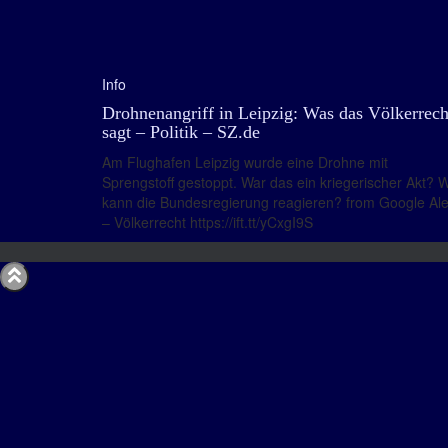
Info
Drohnenangriff in Leipzig: Was das Völkerrech
sagt – Politik – SZ.de
Am Flughafen Leipzig wurde eine Drohne mit
Sprengstoff gestoppt. War das ein kriegerischer Akt? 
kann die Bundesregierung reagieren? from Google Ale
– Völkerrecht https://ift.tt/yCxgI9S