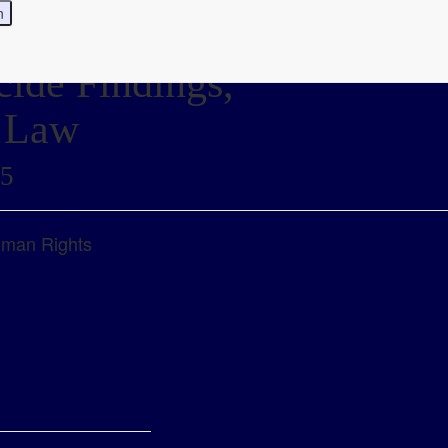
cide Findings,
l Law
25
Human Rights