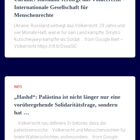
Internationale Gesellschaft für
Menschenrechte
Ukraine: Russland verbiegt das Völkerrecht. 29 Jahre und
vier Monate Haft, weil er für sein Land kämpfte. Dmytro
Kutscherjawyi kämpfte als Soldat … from Google Alert –
Völkerrecht https://ift.tt/DseaSlC
INFO
„Hashd“: Palästina ist nicht länger nur eine
vorübergehende Solidaritätsfrage, sondern
hat …
… Völkerrecht neu definiere. Er betonte, dass die
palästinensische … Völkerrecht und Menschenrechten für
breite Wählerschichten, insbesondere … from Google