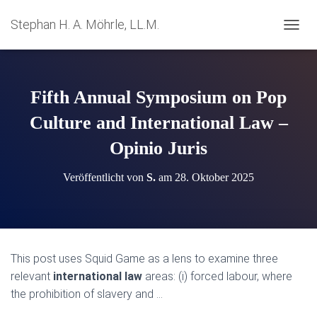
Stephan H. A. Möhrle, LL.M.
N
A
V
I
G
Fifth Annual Symposium on Pop
A
T
Culture and International Law –
I
Opinio Juris
O
N
U
Veröffentlicht von
S.
am
28. Oktober 2025
M
S
C
H
A
L
This post uses Squid Game as a lens to examine three
T
relevant
international law
areas: (i) forced labour, where
E
N
the prohibition of slavery and …