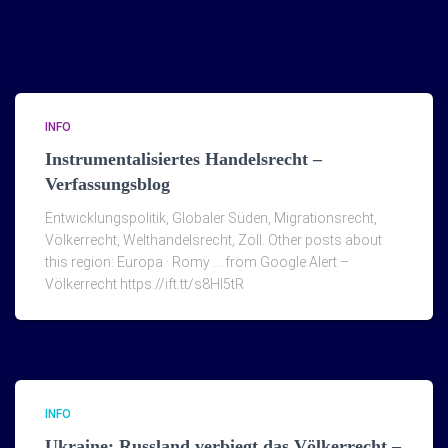
INFO
Instrumentalisiertes Handelsrecht –
Verfassungsblog
Entwicklungspolitik, Globaler Süden, Migrationsrecht,
Völkerrecht, Welthandelsrecht, Zoll. Other posts about
this region: Europa · Romy … from Google Alert –
Völkerrecht https://ift.tt/s8Hl5tR
INFO
Ukraine: Russland verbiegt das Völkerrecht –