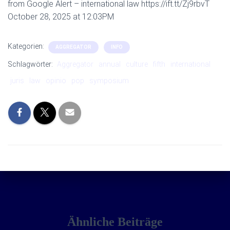
from Google Alert – international law https://ift.tt/Zj9rbvT
October 28, 2025 at 12:03PM
Kategorien:
AGGREGATOR
INFO
Schlagwörter:
Aggregator
annual
culture
fifth
international
juris
law
opinio
pop
symposium
Ähnliche Beiträge