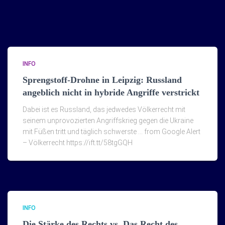
INFO
Sprengstoff-Drohne in Leipzig: Russland
angeblich nicht in hybride Angriffe verstrickt
Dabei ist es Russland, das jedwedes Völkerrecht mit
seinem unprovozierten Angriffskrieg gegen die Ukraine
mit Füßen tritt und täglich schwerste … from Google Alert
– Völkerrecht https://ift.tt/58tgGQH
INFO
Die Stärke des Rechts vs. Das Recht des