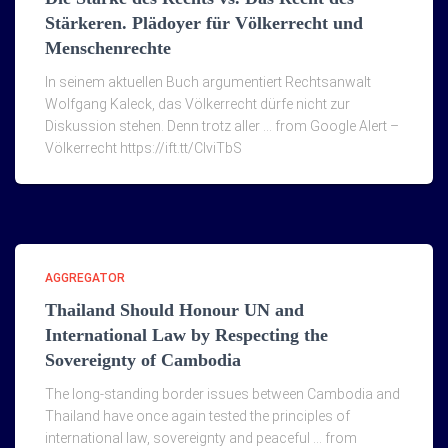
Stärkeren. Plädoyer für Völkerrecht und
Menschenrechte
In seinem aktuellen Buch argumentiert Rechtsanwalt
Wolfgang Kaleck, das Völkerrecht dürfe nicht zur
Diskussion stehen. Denn trotz aller … from Google Alert –
Völkerrecht https://ift.tt/ClviTbS
AGGREGATOR
Thailand Should Honour UN and
International Law by Respecting the
Sovereignty of Cambodia
The long-standing border issues between Cambodia and
Thailand have once again tested the principles of
international law, sovereignty and peaceful … from