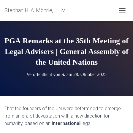
Stephan H. A. Möhrle, LL.M.
N
A
V
I
G
PGA Remarks at the 35th Meeting of
A
T
Legal Advisers | General Assembly of
I
the United Nations
O
N
U
Veröffentlicht von
S.
am
28. Oktober 2025
M
S
C
H
A
L
That the founders of the UN were determined to emerge
T
from an era of devastation with a new direction for
E
N
humanity, based on an
international
legal …