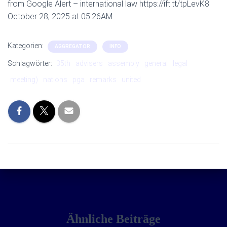
from Google Alert – international law https://ift.tt/tpLevK8
October 28, 2025 at 05:26AM
Kategorien:
AGGREGATOR
INFO
Schlagwörter:
35th
advisers
assembly
general
legal
meeting)
nations
pga
remarks
united
Ähnliche Beiträge