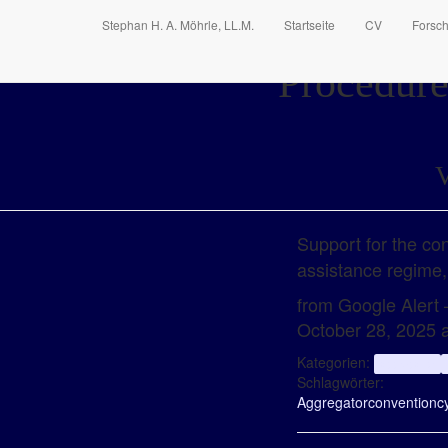
Stephan H. A. Möhrle, LL.M.
Startseite
CV
Forsc
Procedure
V
Support for the co
assistance regime,
from Google Alert – 
October 28, 2025 
Kategorien:
aggregator
Schlagwörter:
Aggregator
convention
c