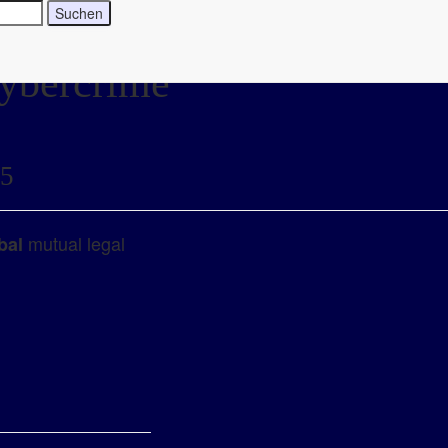
Cybercrime
25
mutual legal
bal