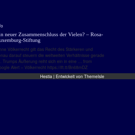
fo
in neuer Zusammenschluss der Vielen? – Rosa-
uxemburg-Stiftung
ne Völkerrecht gilt das Recht des Stärkeren und
nau darauf steuern die weltweiten Verhältnisse gerade
. Trumps Äußerung reiht sich ein in eine … from
ogle Alert – Völkerrecht https://ift.tt/Bn68mDZ
Hestia | Entwickelt von
ThemeIsle