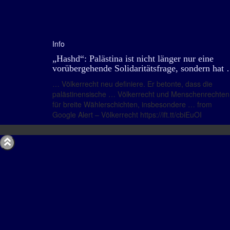
Info
„Hashd“: Palästina ist nicht länger nur eine
vorübergehende Solidaritätsfrage, sondern hat
… Völkerrecht neu definiere. Er betonte, dass die
palästinensische … Völkerrecht und Menschenrechten
für breite Wählerschichten, insbesondere … from
Google Alert – Völkerrecht https://ift.tt/cbiEuOI