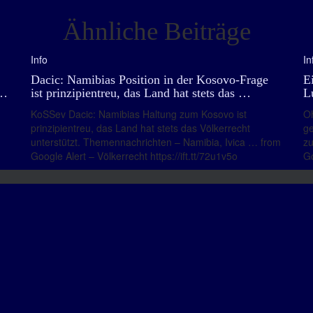
Ähnliche Beiträge
Info
In
Dacic: Namibias Position in der Kosovo-Frage
E
 …
ist prinzipientreu, das Land hat stets das …
L
KoSSev Dacic: Namibias Haltung zum Kosovo ist
Oh
prinzipientreu, das Land hat stets das Völkerrecht
ge
unterstützt. Themennachrichten – Namibia, Ivica … from
zu
Google Alert – Völkerrecht https://ift.tt/72u1v5o
Go