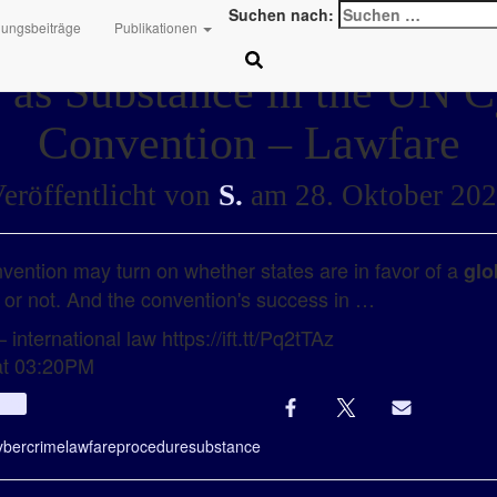
Suchen nach:
hungsbeiträge
Publikationen
 as Substance in the UN 
Convention – Lawfare
eröffentlicht von
S.
am
28. Oktober 20
nvention may turn on whether states are in favor of a
glo
 or not. And the convention's success in …
international law https://ift.tt/Pq2tTAz
at 03:20PM
Info
ybercrime
lawfare
procedure
substance