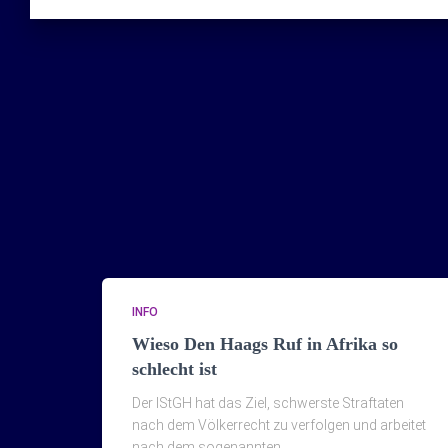
INFO
Wieso Den Haags Ruf in Afrika so
schlecht ist
Der IStGH hat das Ziel, schwerste Straftaten
nach dem Völkerrecht zu verfolgen und arbeitet
nach dem sogenannten