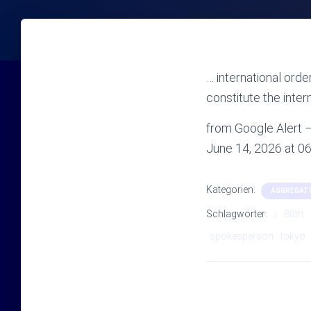
… international orde
constitute the inte
from Google Alert – 
June 14, 2026 at 
Kategorien:
AGGREGAT
Schlagwörter:
‚i
80th
spokesperson
tokyo