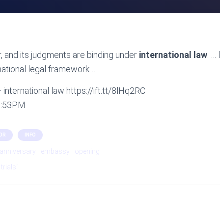
r, and its judgments are binding under
international law
. …
rnational legal framework …
international law https://ift.tt/8lHq2RC
06:53PM
OR
INFO
anniversary
embassy
opening
trials‘