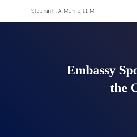
Stephan H. A. Möhrle, LL.M.
Embassy Spo
the 