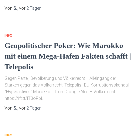
Von
S.
, vor
2 Tagen
INFO
Geopolitischer Poker: Wie Marokko
mit einem Mega-Hafen Fakten schafft |
Telepolis
Gegen Partei, Bevölkerung und Völkerrecht – Alleingang der
Starken gegen das Völkerrecht. Telepolis · EU-Korruptionsskandal:
"Hyperaktives" Marokko … from Google Alert – Völkerrecht
https://ift.tt/lT3oPbL
Von
S.
, vor
2 Tagen
INFO