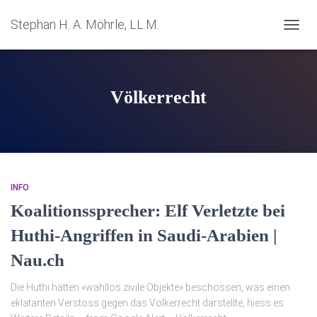
Stephan H. A. Möhrle, LL.M.
NAVIG
UMSC
Völkerrecht
INFO
Koalitionssprecher: Elf Verletzte bei
Huthi-Angriffen in Saudi-Arabien |
Nau.ch
Die Huthi hätten «wahllos zivile Objekte» beschossen, was einen
eklatanten Verstoss gegen das Völkerrecht darstellte, hiess es.