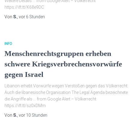
Weitere Details … from Google Alert – Völkerrecht
https://ift.tt/K68e9DC
Von
S.
, vor
6 Stunden
INFO
Menschenrechtsgruppen erheben
schwere Kriegsverbrechensvorwürfe
gegen Israel
Libanon erhebt Vorwürfe wegen Verstößen gegen das Völkerrecht.
Auch die libanesische Organisation The Legal Agenda bezeichnete
die Angriffe als … from Google Alert – Völkerrecht
https://ift.tt/sz0xDMm
Von
S.
, vor
10 Stunden