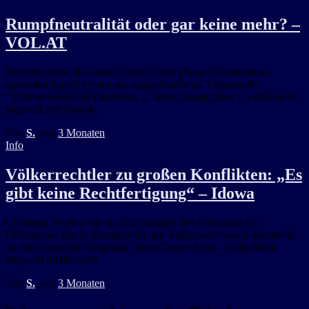
Rumpfneutralität oder gar keine mehr? –
VOL.AT
Relevant seien die Artikel 5 und 13 des Haager Abkommens,
ansonsten handle es sich um ungeschriebenes Völkerrecht.
“Völkerrechtlich ist Österreich … from Google Alert – Völkerrecht
https://ift.tt/YVk6a41
Von
S.
, vor
3 Monaten
Info
Völkerrechtler zu großen Konflikten: „Es
gibt keine Rechtfertigung“ – Idowa
Christoph Vedder war bis 2015 Inhaber des Lehrstuhls für
Öffentliches Recht, Europarecht und Völkerrecht sowie Sportrecht
an der Universität Augsburg. from Google Alert – Völkerrecht
https://ift.tt/HBo52dS
Von
S.
, vor
3 Monaten