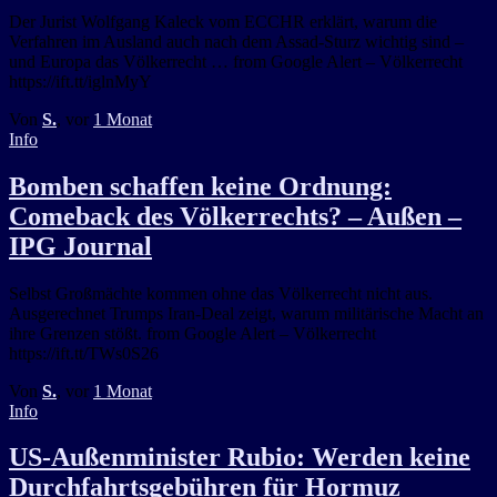
Der Jurist Wolfgang Kaleck vom ECCHR erklärt, warum die
Verfahren im Ausland auch nach dem Assad-Sturz wichtig sind –
und Europa das Völkerrecht … from Google Alert – Völkerrecht
https://ift.tt/iglnMyY
Von
S.
, vor
1 Monat
Info
Bomben schaffen keine Ordnung:
Comeback des Völkerrechts? – Außen –
IPG Journal
Selbst Großmächte kommen ohne das Völkerrecht nicht aus.
Ausgerechnet Trumps Iran-Deal zeigt, warum militärische Macht an
ihre Grenzen stößt. from Google Alert – Völkerrecht
https://ift.tt/TWs0S26
Von
S.
, vor
1 Monat
Info
US-Außenminister Rubio: Werden keine
Durchfahrtsgebühren für Hormuz