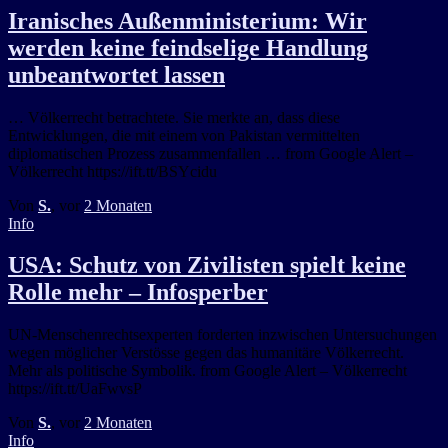
Iranisches Außenministerium: Wir
werden keine feindselige Handlung
unbeantwortet lassen
… Völkerrecht betrachtete. Sie merkte an, dass diese
Entwicklungen, die mit einem von Pakistan vermittelten
diplomatischen Prozess zusammenfallen … from Google Alert –
Völkerrecht https://ift.tt/BSYcidu
Von
S.
, vor
2 Monaten
Info
USA: Schutz von Zivilisten spielt keine
Rolle mehr – Infosperber
UN-Menschenrechtsexperten forderten inzwischen Untersuchungen
wegen möglicher Verstösse gegen das humanitäre Völkerrecht.
Mehr als politische Symbolik. from Google Alert – Völkerrecht
https://ift.tt/UaFwvsP
Von
S.
, vor
2 Monaten
Info