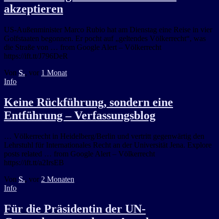
akzeptieren
US-Außenminister Marco Rubio hat am Dienstag eine Reise in vier
Golfstaaten begonnen. Er pocht auf „geltendes Völkerrecht“, was
die Straße von … from Google Alert – Völkerrecht
https://ift.tt/J796DeR
Von
S.
, vor
1 Monat
Info
Keine Rückführung, sondern eine
Entführung – Verfassungsblog
… Völkerrecht in Heidelberg/Berlin und vertritt gegenwärtig den
Lehrstuhl für Internationales Recht an der Universität Jena. Explore
posts related … from Google Alert – Völkerrecht
https://ift.tt/a2IrsEB
Von
S.
, vor
2 Monaten
Info
Für die Präsidentin der UN-