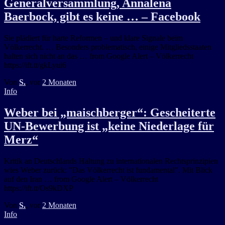
Generalversammlung, Annalena
Baerbock, gibt es keine … – Facebook
Sie plädiert für harte Reformen – und klare Signale beim
Völkerrecht. … Besonders problematisch, einige Mitgliedsstaaten
halten sich nicht an das … from Google Alert – Völkerrecht
https://ift.tt/gkLyui6
Von
S.
, vor
2 Monaten
Info
Weber bei „maischberger“: Gescheiterte
UN-Bewerbung ist „keine Niederlage für
Merz“
Kritik an Deutschlands Haltung zu internationalen Rechtsprinzipien
wies Weber zurück: "Das Völkerrecht ist fundamental". Mit Blick
auf den Iran … from Google Alert – Völkerrecht
https://ift.tt/Os9kDXP
Von
S.
, vor
2 Monaten
Info