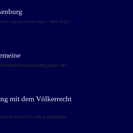
senburg
Format «heute-show extra – Next Stop
gemeine
he Rechtsordnung einseitig gegen den …
lang mit dem Völkerrecht
Sprecher Pham Thu Hang zahlreiche