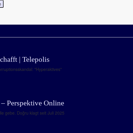
afft | Telepolis
rruptionsskandal: "Hyperaktives"
 – Perspektive Online
e gebe. Doğru klagt seit Juli 2025