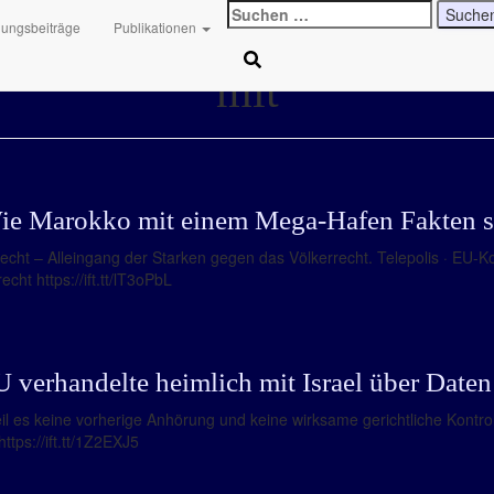
Suchen
hungsbeiträge
Publikationen
nach:
mit
ie Marokko mit einem Mega-Hafen Fakten sch
cht – Alleingang der Starken gegen das Völkerrecht. Telepolis · EU-Ko
ht https://ift.tt/lT3oPbL
verhandelte heimlich mit Israel über Daten
il es keine vorherige Anhörung und keine wirksame gerichtliche Kontroll
ttps://ift.tt/1Z2EXJ5