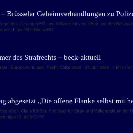
 Brüsseler Geheimverhandlungen zu Polizeiv
geführt, die gegen EU- und Völkerrecht verstießen und den Rat zude
rrecht https://ift.tt/DhmbzNQ
r des Strafrechts – beck-aktuell
te · Europarecht, ausl. Recht, Völkerrecht · 28. Juli 2026 · 1 Min. fro
g abgesetzt „Die offene Flanke selbst mit h
begrüßen. Claus Kreß ist Professor für Straf- und Völkerrecht an der Un
t https://ift.tt/0fpC2OY