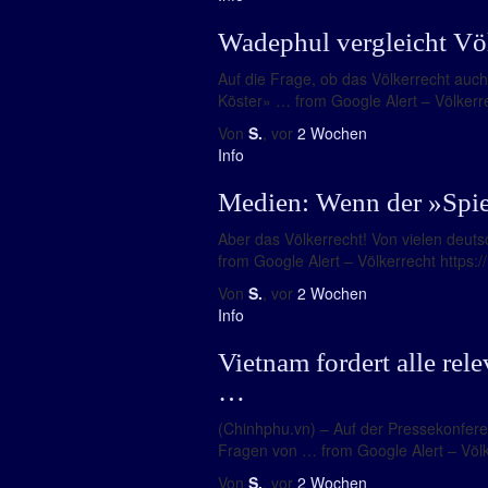
Wadephul vergleicht Vö
Auf die Frage, ob das Völkerrecht auch
Köster» … from Google Alert – Völkerrec
Von
S.
, vor
2 Wochen
Info
Medien: Wenn der »Spieg
Aber das Völkerrecht! Von vielen deuts
from Google Alert – Völkerrecht https:/
Von
S.
, vor
2 Wochen
Info
Vietnam fordert alle rel
…
(Chinhphu.vn) – Auf der Pressekonfer
Fragen von … from Google Alert – Völke
Von
S.
, vor
2 Wochen