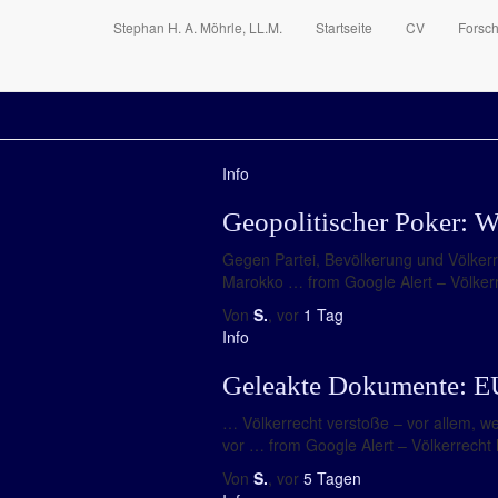
Stephan H. A. Möhrle, LL.M.
Startseite
CV
Forsc
Info
Geopolitischer Poker: W
Gegen Partei, Bevölkerung und Völkerre
Marokko … from Google Alert – Völkerrec
Von
S.
, vor
1 Tag
Info
Geleakte Dokumente: EU 
… Völkerrecht verstoße – vor allem, we
vor … from Google Alert – Völkerrecht h
Von
S.
, vor
5 Tagen