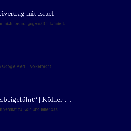
ertrag mit Israel
m nicht ordnungsgemäß informiert,
m Google Alert – Völkerrecht
erbeigeführt“ | Kölner …
iversität zu Köln und leitet das