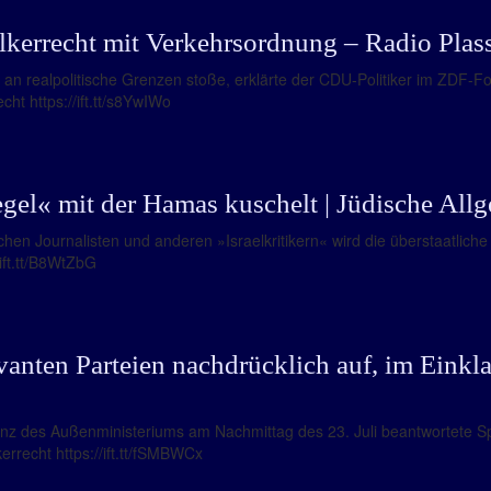
lkerrecht mit Verkehrsordnung – Radio Plas
 an realpolitische Grenzen stoße, erklärte der CDU-Politiker im ZDF-
ht https://ift.tt/s8YwIWo
el« mit der Hamas kuschelt | Jüdische All
chen Journalisten und anderen »Israelkritikern« wird die überstaatlic
/ift.tt/B8WtZbG
evanten Parteien nachdrücklich auf, im Eink
enz des Außenministeriums am Nachmittag des 23. Juli beantwortete 
rrecht https://ift.tt/fSMBWCx