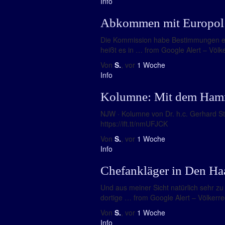
Info
Abkommen mit Europol –
Die Kommission habe Bestimmungen ein
heißt es in … from Google Alert – Völke
Von
S.
, vor
1 Woche
Info
Kolumne: Mit dem Hamme
NJW · Kolumne von Dr. h.c. Gerhard Stra
https://ift.tt/nmUFJCK
Von
S.
, vor
1 Woche
Info
Chefankläger in Den Haa
Und aus meiner Sicht natürlich sehr zu 
dortige … from Google Alert – Völkerrech
Von
S.
, vor
1 Woche
Info