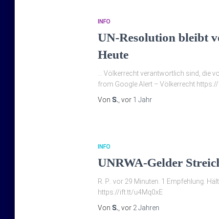
INFO
UN-Resolution bleibt ve
Heute
… Völkerrecht verantwortlich sind, die v
from Google Alert – Völkerrecht https://i
Von
S.
, vor
1 Jahr
INFO
UNRWA-Gelder Streichu
R. P.. vor 29 Minuten. 1 Empfehlung. Häl
https://ift.tt/u4Mq0xE
Von
S.
, vor
2 Jahren