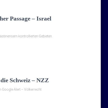
her Passage – Israel
ästinensern kontrollierten Gebieten.
 die Schweiz – NZZ
m Google Alert – Völkerrecht