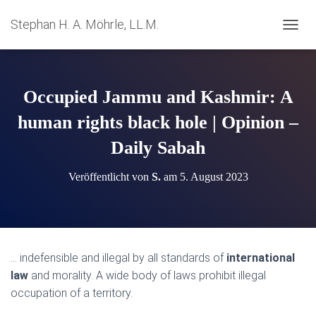
Stephan H. A. Möhrle, LL.M.
N
A
V
I
G
Occupied Jammu and Kashmir: A
A
T
human rights black hole | Opinion –
I
Daily Sabah
O
N
U
Veröffentlicht von
S.
am
5. August 2023
M
S
C
H
A
L
… indefensible and illegal by all standards of
international
T
law
and morality. A wide body of laws prohibit illegal
E
N
occupation of a territory.