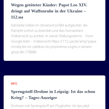
Wegen getöteter Kinder: Papst Leo XIV.
dringt auf Waffenruhe in der Ukraine –
112.ua
hat beide Seiten im Ukraine-Konflikt aufgerufen, die
Kämpfe sofort zu beenden und das humanitäre
Völkerrecht zu achten. In seiner Stellungnahme … from
Google Alert – Völkerrecht https://112.ua/de/amp/papa-
rimskij-lev-xiv-zaklikav-do-pripinenna-vognu-v-ukraini-
ginut-diti-178886
INFO
Sprengstoff-Drohne in Leipzig: Ist das schon
Krieg? – Tages-Anzeiger
Drohnen mit Sprengstoff am Flughafen: Ist das jetzt