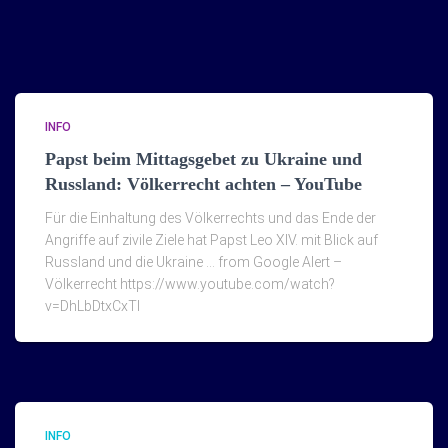
INFO
Papst beim Mittagsgebet zu Ukraine und
Russland: Völkerrecht achten – YouTube
Für die Einhaltung des Völkerrechts und das Ende der
Angriffe auf zivile Ziele hat Papst Leo XIV. mit Blick auf
Russland und die Ukraine … from Google Alert –
Völkerrecht https://www.youtube.com/watch?
v=DhLbDtxCxTI
INFO