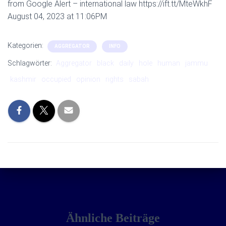
from Google Alert – international law https://ift.tt/MteWkhF
August 04, 2023 at 11:06PM
Kategorien:
AGGREGATOR
INFO
Schlagwörter:
Aggregator
black
daily
hole
human
jammu
kashmir
occupied
opinion
rights
sabah
Ähnliche Beiträge