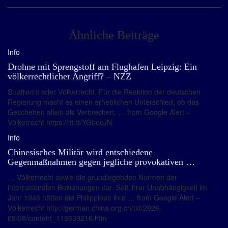
Ähnliche Beiträge
Info
Drohne mit Sprengstoff am Flughafen Leipzig: Ein
völkerrechtlicher Angriff? – NZZ
Strafrecht oder Völkerrecht. Für die Reaktion der deutschen
Regierung macht es einen erheblichen Unterschied, ob das
Geschehen allein als Verbrechen, … from Google Alert –
Völkerrecht https://ift.tt/YGbecJN
Info
Chinesisches Militär wird entschiedene
Gegenmaßnahmen gegen jegliche provokativen …
… Völkerrecht sowie die grundlegenden Normen der
internationalen Beziehungen dar. Seit ihrer Unabhängigkeit im
Jahr 1946 hätten die Philippinen ihre … from Google Alert –
Völkerrecht http://german.china.org.cn/txt/2026-
08/08/content_118639216.htm