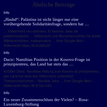
Ähnliche Beiträge
Info
„Hashd“: Palästina ist nicht länger nur eine
vorübergehende Solidaritätsfrage, sondern hat …
… Völkerrecht neu definiere. Er betonte, dass die
palästinensische … Völkerrecht und Menschenrechten für breite
Wählerschichten, insbesondere … from Google Alert –
Völkerrecht https://ift.tt/cbiEuOI
Info
Dacic: Namibias Position in der Kosovo-Frage ist
prinzipientreu, das Land hat stets das …
KoSSev Dacic: Namibias Haltung zum Kosovo ist prinzipientreu,
das Land hat stets das Völkerrecht unterstützt.
Themennachrichten – Namibia, Ivica … from Google Alert –
Völkerrecht https://ift.tt/72u1v5o
Info
Ein neuer Zusammenschluss der Vielen? – Rosa-
Luxemburg-Stiftung