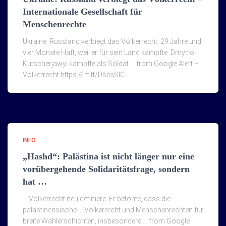
Internationale Gesellschaft für
Menschenrechte
Ukraine: Russland verbiegt das Völkerrecht. 29 Jahre und
vier Monate Haft, weil er für sein Land kämpfte. Dmytro
Kutscherjawyi kämpfte als Soldat … from Google Alert –
Völkerrecht https://ift.tt/DseaSlC
INFO
„Hashd“: Palästina ist nicht länger nur eine
vorübergehende Solidaritätsfrage, sondern
hat …
… Völkerrecht neu definiere. Er betonte, dass die
palästinensische … Völkerrecht und Menschenrechten für
breite Wählerschichten, insbesondere … from Google