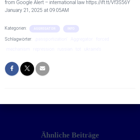
from Google Alert – international law https://ift.tt/Vf3S56Y
January 21, 2025 at 09:05AM
Kategorien:
AGGREGATOR
INFO
Schlagwörter:
‚passportization‘
Aggregator
forced
mechanism
repression
russian
tot
ukraine’s
Ähnliche Beiträge