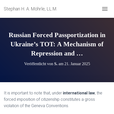
Stephan H. A. Möhrle, LL.M.
N
A
V
I
G
Russian Forced Passportization in
A
T
Ukraine’s TOT: A Mechanism of
I
Repression and …
O
N
U
Veröffentlicht von
S.
am
21. Januar 2025
M
S
C
H
A
L
It is important to note that, under
international law
, the
T
forced imposition of citizenship constitutes a gross
E
N
violation of the Geneva Conventions.