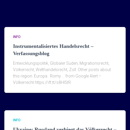
INFO
Instrumentalisiertes Handelsrecht –
Verfassungsblog
Entwicklungspolitik, Globaler Süden, Migrationsrecht,
Völkerrecht, Welthandelsrecht, Zoll. Other posts about
this region: Europa · Romy … from Google Alert –
Völkerrecht https://ift.tt/s8Hl5tR
INFO
Ukraine: Russland verbiegt das Völkerrecht –