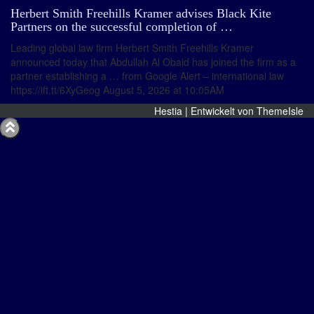
Herbert Smith Freehills Kramer advises Black Kite
Partners on the successful completion of …
Leading global law firm Herbert Smith Freehills Kramer
announced today that Abdullah Al Obaid has joined the firm as a
partner establishing a … from Google Alert – international law
https://ift.tt/6XyGeog August 5, 2026 at 10:05AM
Hestia | Entwickelt von
ThemeIsle