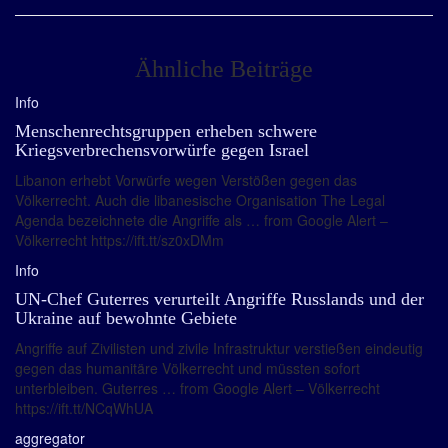
Ähnliche Beiträge
Info
Menschenrechtsgruppen erheben schwere
Kriegsverbrechensvorwürfe gegen Israel
Libanon erhebt Vorwürfe wegen Verstößen gegen das
Völkerrecht. Auch die libanesische Organisation The Legal
Agenda bezeichnete die Angriffe als … from Google Alert –
Völkerrecht https://ift.tt/sz0xDMm
Info
UN-Chef Guterres verurteilt Angriffe Russlands und der
Ukraine auf bewohnte Gebiete
Angriffe auf Zivilisten und zivile Infrastruktur verstießen eindeutig
gegen das humanitäre Völkerrecht und müssten sofort
unterbleiben. Guterres … from Google Alert – Völkerrecht
https://ift.tt/NCqWhUA
aggregator