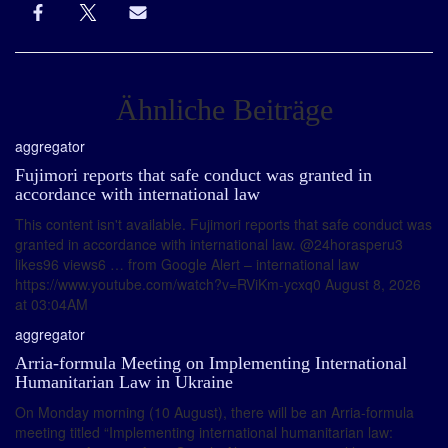
Ähnliche Beiträge
aggregator
Fujimori reports that safe conduct was granted in
accordance with international law
This content isn't available. Fujimori reports that safe conduct was
granted in accordance with international law. @24horasperu3
likes96 views6 … from Google Alert – international law
https://www.youtube.com/watch?v=RViKm-ycxq0 August 8, 2026
at 03:04AM
aggregator
Arria-formula Meeting on Implementing International
Humanitarian Law in Ukraine
On Monday morning (10 August), there will be an Arria-formula
meeting titled “Implementing international humanitarian law: