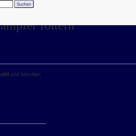
mpfer foltern
und könnten
echt