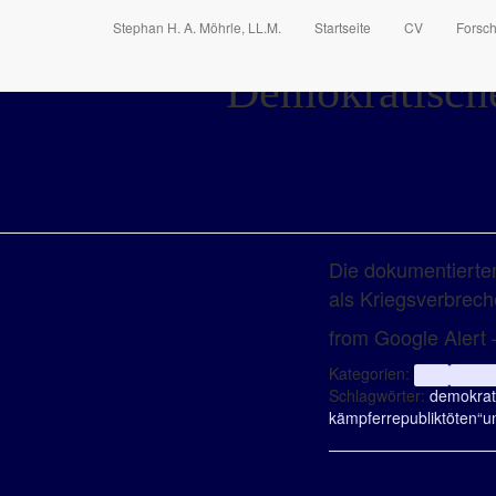
Stephan H. A. Möhrle, LL.M.
Startseite
CV
Forsc
Demokratisch
Die dokumentierte
als Kriegsverbrec
from Google Alert –
Kategorien:
Info
Völker
Schlagwörter:
demokrat
kämpfer
republik
töten“
u