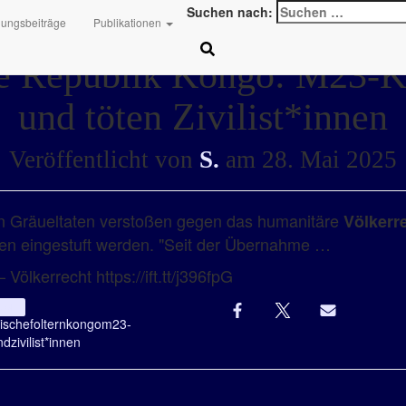
Suchen nach:
hungsbeiträge
Publikationen
e Republik Kongo: M23-Kä
und töten Zivilist*innen
Veröffentlicht von
S.
am
28. Mai 2025
n Gräueltaten verstoßen gegen das humanitäre
Völkerr
hen eingestuft werden. "Seit der Übernahme …
 Völkerrecht https://ift.tt/j396fpG
recht
ische
foltern
kongo
m23-
nd
zivilist*innen