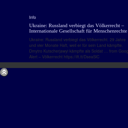
Info
Ukraine: Russland verbiegt das Völkerrecht –
Internationale Gesellschaft für Menschenrechte
Ukraine: Russland verbiegt das Völkerrecht. 29 Jahre
und vier Monate Haft, weil er für sein Land kämpfte.
Dmytro Kutscherjawyi kämpfte als Soldat … from Goog
Alert – Völkerrecht https://ift.tt/DseaSlC