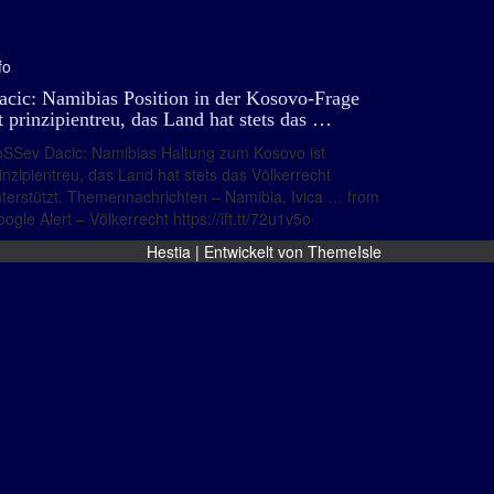
fo
acic: Namibias Position in der Kosovo-Frage
st prinzipientreu, das Land hat stets das …
SSev Dacic: Namibias Haltung zum Kosovo ist
inzipientreu, das Land hat stets das Völkerrecht
terstützt. Themennachrichten – Namibia, Ivica … from
ogle Alert – Völkerrecht https://ift.tt/72u1v5o
Hestia | Entwickelt von
ThemeIsle