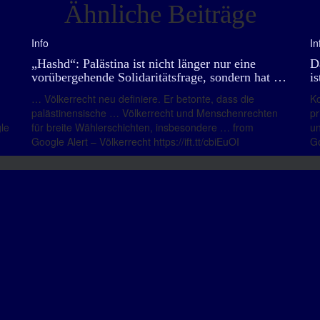
Ähnliche Beiträge
Info
In
„Hashd“: Palästina ist nicht länger nur eine
D
vorübergehende Solidaritätsfrage, sondern hat …
i
… Völkerrecht neu definiere. Er betonte, dass die
Ko
palästinensische … Völkerrecht und Menschenrechten
pr
le
für breite Wählerschichten, insbesondere … from
un
Google Alert – Völkerrecht https://ift.tt/cbiEuOI
Go