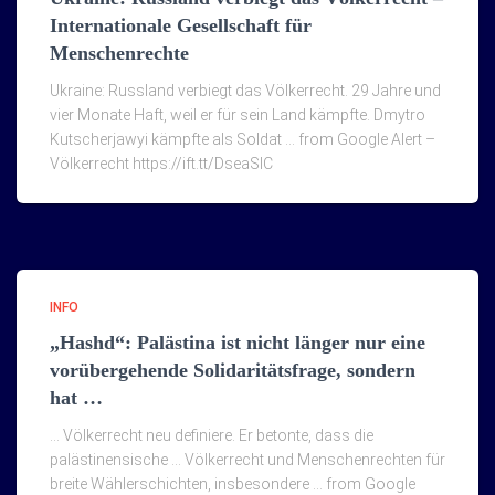
Internationale Gesellschaft für
Menschenrechte
Ukraine: Russland verbiegt das Völkerrecht. 29 Jahre und
vier Monate Haft, weil er für sein Land kämpfte. Dmytro
Kutscherjawyi kämpfte als Soldat … from Google Alert –
Völkerrecht https://ift.tt/DseaSlC
INFO
„Hashd“: Palästina ist nicht länger nur eine
vorübergehende Solidaritätsfrage, sondern
hat …
… Völkerrecht neu definiere. Er betonte, dass die
palästinensische … Völkerrecht und Menschenrechten für
breite Wählerschichten, insbesondere … from Google