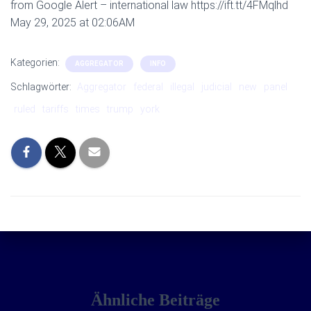
from Google Alert – international law https://ift.tt/4FMqlhd
May 29, 2025 at 02:06AM
Kategorien:
AGGREGATOR
INFO
Schlagwörter:
Aggregator
federal
illegal
judicial
new
panel
ruled
tariffs
times
trump
york
Ähnliche Beiträge