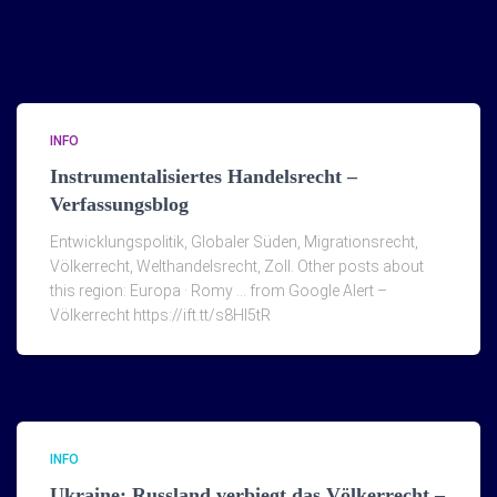
INFO
Instrumentalisiertes Handelsrecht –
Verfassungsblog
Entwicklungspolitik, Globaler Süden, Migrationsrecht,
Völkerrecht, Welthandelsrecht, Zoll. Other posts about
this region: Europa · Romy … from Google Alert –
Völkerrecht https://ift.tt/s8Hl5tR
INFO
Ukraine: Russland verbiegt das Völkerrecht –