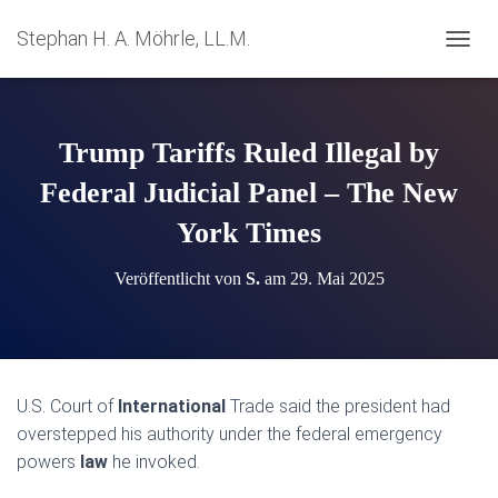
Stephan H. A. Möhrle, LL.M.
N
A
V
I
G
Trump Tariffs Ruled Illegal by
A
T
Federal Judicial Panel – The New
I
York Times
O
N
U
Veröffentlicht von
S.
am
29. Mai 2025
M
S
C
H
A
L
U.S. Court of
International
Trade said the president had
T
overstepped his authority under the federal emergency
E
N
powers
law
he invoked.