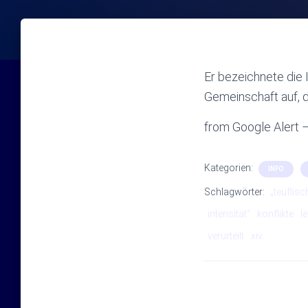
Er bezeichnete die I
Gemeinschaft auf,
from Google Alert –
Kategorien:
INFO
Schlagwörter:
„teuflisc
intensität“
konflikte
l
verurteilt
xiv.