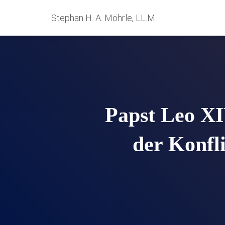
Stephan H. A. Möhrle, LL.M.
Papst Leo XIV
der Konfl