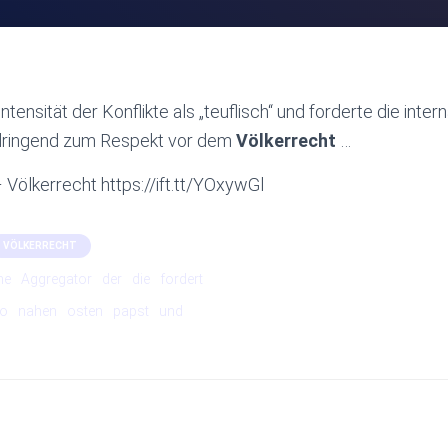
ntensität der Konflikte als „teuflisch“ und forderte die inter
 dringend zum Respekt vor dem
Völkerrecht
…
 Völkerrecht https://ift.tt/YOxywGl
VÖLKERRECHT
he
Aggregator
der
die
fordert
eo
nahen
osten
papst
und