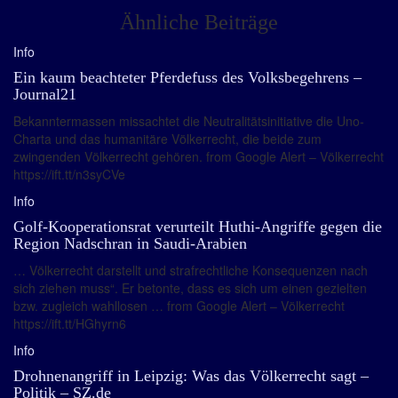
Ähnliche Beiträge
Info
Ein kaum beachteter Pferdefuss des Volksbegehrens –
Journal21
Bekanntermassen missachtet die Neutralitätsinitiative die Uno-
Charta und das humanitäre Völkerrecht, die beide zum
zwingenden Völkerrecht gehören. from Google Alert – Völkerrecht
https://ift.tt/n3syCVe
Info
Golf-Kooperationsrat verurteilt Huthi-Angriffe gegen die
Region Nadschran in Saudi-Arabien
… Völkerrecht darstellt und strafrechtliche Konsequenzen nach
sich ziehen muss“. Er betonte, dass es sich um einen gezielten
bzw. zugleich wahllosen … from Google Alert – Völkerrecht
https://ift.tt/HGhyrn6
Info
Drohnenangriff in Leipzig: Was das Völkerrecht sagt –
Politik – SZ.de