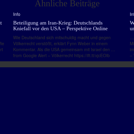
Ähnliche Beiträge
Info
In
t
Beteiligung am Iran-Krieg: Deutschlands
W
Kniefall vor den USA – Perspektive Online
u
Wie Deutschland sich mitschuldig macht und gegen
… 
Wie
Völkerrecht verstößt, erklärt Fynn Weber in einem
Mi
rt
Kommentar. Als die USA gemeinsam mit Israel den …
im
from Google Alert – Völkerrecht https://ift.tt/xjcEOIb
– 