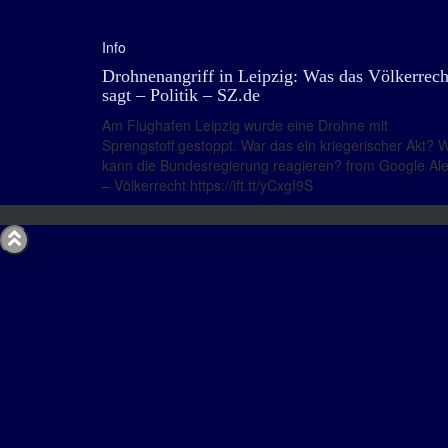
Info
Drohnenangriff in Leipzig: Was das Völkerrech
sagt – Politik – SZ.de
Am Flughafen Leipzig wurde eine Drohne mit
Sprengstoff gestoppt. War das ein kriegerischer Akt? 
kann die Bundesregierung reagieren? from Google Ale
– Völkerrecht https://ift.tt/yCxgI9S