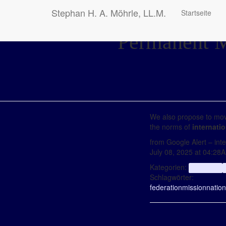
Stephan H. A. Möhrle, LL.M.
Startseite
Permanent Mi
We also propose to move
the norms of
internati
from Google Alert – inte
July 08, 2025 at 04:28
Kategorien:
aggregator
Schlagwörter:
federation
mission
natio