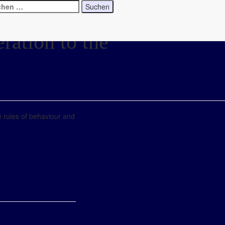
ration to the
 rules of behaviour and