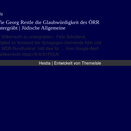
fo
ie Georg Restle die Glaubwürdigkeit des ÖRR
ntergräbt | Jüdische Allgemeine
Völkerrecht zu untergraben«. Felix Schotland,
tglied im Vorstand der Synagogen-Gemeinde Köln und
 WDR-Rundfunkrat, hält dies für … from Google Alert
Völkerrecht https://ift.tt/3i1POU9
Hestia | Entwickelt von
ThemeIsle