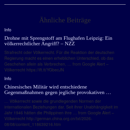
Ähnliche Beiträge
Info
Drohne mit Sprengstoff am Flughafen Leipzig: Ein
völkerrechtlicher Angriff? – NZZ
Strafrecht oder Völkerrecht. Für die Reaktion der deutschen
Regierung macht es einen erheblichen Unterschied, ob das
Geschehen allein als Verbrechen, … from Google Alert –
Völkerrecht https://ift.tt/YGbecJN
Info
Chinesisches Militär wird entschiedene
Gegenmaßnahmen gegen jegliche provokativen …
… Völkerrecht sowie die grundlegenden Normen der
internationalen Beziehungen dar. Seit ihrer Unabhängigkeit im
Jahr 1946 hätten die Philippinen ihre … from Google Alert –
Völkerrecht http://german.china.org.cn/txt/2026-
08/08/content_118639216.htm