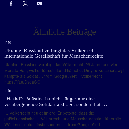
Ähnliche Beiträge
Info
Ukraine: Russland verbiegt das Völkerrecht –
Internationale Gesellschaft für Menschenrechte
Ukraine: Russland verbiegt das Völkerrecht. 29 Jahre und vier
Monate Haft, weil er für sein Land kämpfte. Dmytro Kutscherjawyi
kämpfte als Soldat … from Google Alert – Völkerrecht
https://ift.tt/DseaSlC
Info
„Hashd“: Palästina ist nicht länger nur eine
vorübergehende Solidaritätsfrage, sondern hat …
… Völkerrecht neu definiere. Er betonte, dass die
palästinensische … Völkerrecht und Menschenrechten für breite
Wählerschichten, insbesondere … from Google Alert –