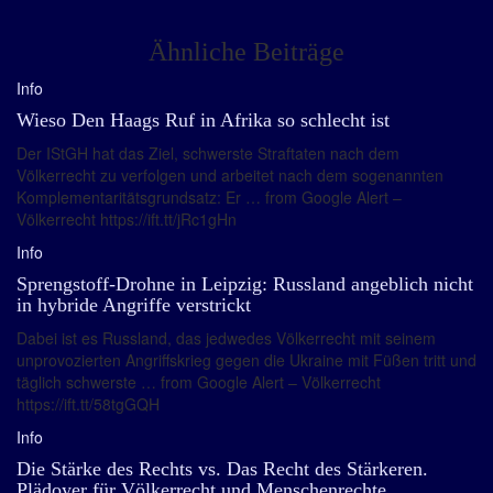
Ähnliche Beiträge
Info
Wieso Den Haags Ruf in Afrika so schlecht ist
Der IStGH hat das Ziel, schwerste Straftaten nach dem
Völkerrecht zu verfolgen und arbeitet nach dem sogenannten
Komplementaritätsgrundsatz: Er … from Google Alert –
Völkerrecht https://ift.tt/jRc1gHn
Info
Sprengstoff-Drohne in Leipzig: Russland angeblich nicht
in hybride Angriffe verstrickt
Dabei ist es Russland, das jedwedes Völkerrecht mit seinem
unprovozierten Angriffskrieg gegen die Ukraine mit Füßen tritt und
täglich schwerste … from Google Alert – Völkerrecht
https://ift.tt/58tgGQH
Info
Die Stärke des Rechts vs. Das Recht des Stärkeren.
Plädoyer für Völkerrecht und Menschenrechte