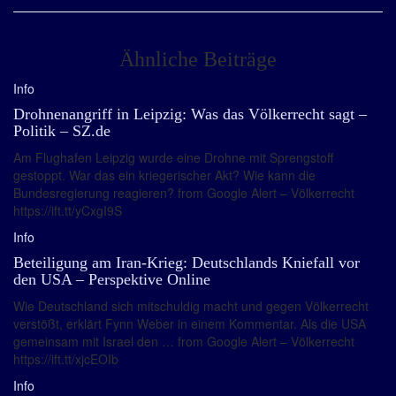
Ähnliche Beiträge
Info
Drohnenangriff in Leipzig: Was das Völkerrecht sagt –
Politik – SZ.de
Am Flughafen Leipzig wurde eine Drohne mit Sprengstoff
gestoppt. War das ein kriegerischer Akt? Wie kann die
Bundesregierung reagieren? from Google Alert – Völkerrecht
https://ift.tt/yCxgI9S
Info
Beteiligung am Iran-Krieg: Deutschlands Kniefall vor
den USA – Perspektive Online
Wie Deutschland sich mitschuldig macht und gegen Völkerrecht
verstößt, erklärt Fynn Weber in einem Kommentar. Als die USA
gemeinsam mit Israel den … from Google Alert – Völkerrecht
https://ift.tt/xjcEOIb
Info