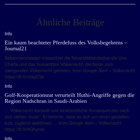
Ähnliche Beiträge
Info
Ein kaum beachteter Pferdefuss des Volksbegehrens –
Journal21
Bekanntermassen missachtet die Neutralitätsinitiative die Uno-
Charta und das humanitäre Völkerrecht, die beide zum
zwingenden Völkerrecht gehören. from Google Alert – Völkerrecht
https://ift.tt/n3syCVe
Info
Golf-Kooperationsrat verurteilt Huthi-Angriffe gegen die
Region Nadschran in Saudi-Arabien
… Völkerrecht darstellt und strafrechtliche Konsequenzen nach
sich ziehen muss“. Er betonte, dass es sich um einen gezielten
bzw. zugleich wahllosen … from Google Alert – Völkerrecht
https://ift.tt/HGhyrn6
Info