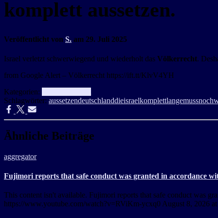
komplett aussetzen.
Veröffentlicht von
S.
am
29. Juli 2025
Israel verletzt schwerwiegend und wiederholt das
Völkerrecht
. Desh
from Google Alert – Völkerrecht https://ift.tt/KlvV4YH
Kategorien:
Info
Völkerrecht
Schlagwörter:
aussetzen
deutschland
die
israel
komplett
lange
muss
noch
w
Ähnliche Beiträge
aggregator
Fujimori reports that safe conduct was granted in accordance wit
This content isn't available. Fujimori reports that safe conduct was 
https://www.youtube.com/watch?v=RViKm-ycxq0 August 8, 2026 a