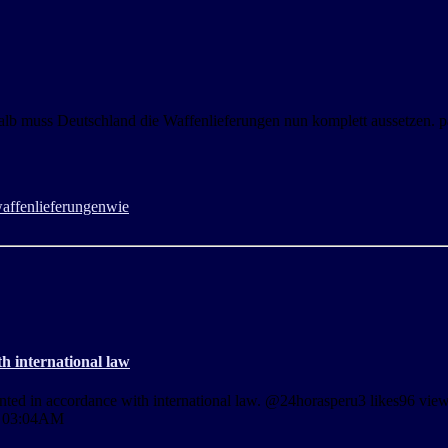
alb muss Deutschland die Waffenlieferungen nun komplett aussetzen. 
affenlieferungen
wie
h international law
granted in accordance with international law. @24horasperu3 likes96 vi
t 03:04AM