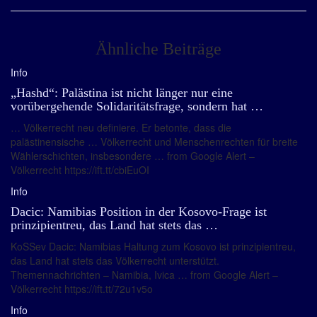
Ähnliche Beiträge
Info
„Hashd“: Palästina ist nicht länger nur eine
vorübergehende Solidaritätsfrage, sondern hat …
… Völkerrecht neu definiere. Er betonte, dass die
palästinensische … Völkerrecht und Menschenrechten für breite
Wählerschichten, insbesondere … from Google Alert –
Völkerrecht https://ift.tt/cbiEuOI
Info
Dacic: Namibias Position in der Kosovo-Frage ist
prinzipientreu, das Land hat stets das …
KoSSev Dacic: Namibias Haltung zum Kosovo ist prinzipientreu,
das Land hat stets das Völkerrecht unterstützt.
Themennachrichten – Namibia, Ivica … from Google Alert –
Völkerrecht https://ift.tt/72u1v5o
Info