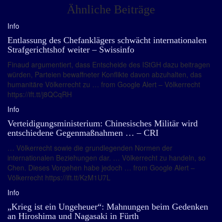
Ähnliche Beiträge
Info
Entlassung des Chefanklägers schwächt internationalen
Strafgerichtshof weiter – Swissinfo
Finaud argumentiert, dass Entscheide des IStGH dazu beitragen
würden, Parteien bewaffneter Konflikte davon abzuhalten, das
humanitäre Völkerrecht zu … from Google Alert – Völkerrecht
https://ift.tt/j8QCqRH
Info
Verteidigungsministerium: Chinesisches Militär wird
entschiedene Gegenmaßnahmen … – CRI
… Völkerrecht sowie die grundlegenden Normen der
internationalen Beziehungen dar. … Völkerrecht zu handeln, so
Chen. Dieses Vorgehen habe jedoch … from Google Alert –
Völkerrecht https://ift.tt/KzM1U7L
Info
„Krieg ist ein Ungeheuer“: Mahnungen beim Gedenken
an Hiroshima und Nagasaki in Fürth