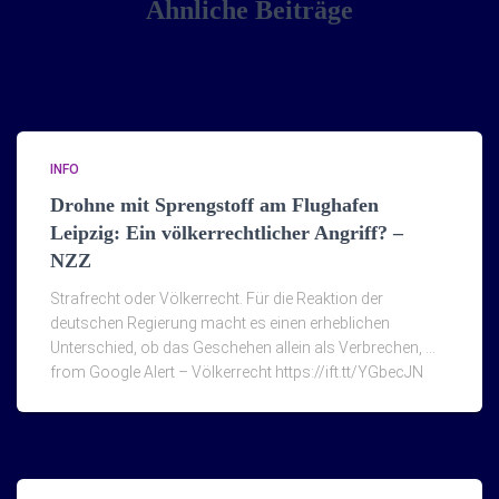
Ähnliche Beiträge
INFO
Drohne mit Sprengstoff am Flughafen
Leipzig: Ein völkerrechtlicher Angriff? –
NZZ
Strafrecht oder Völkerrecht. Für die Reaktion der
deutschen Regierung macht es einen erheblichen
Unterschied, ob das Geschehen allein als Verbrechen, …
from Google Alert – Völkerrecht https://ift.tt/YGbecJN