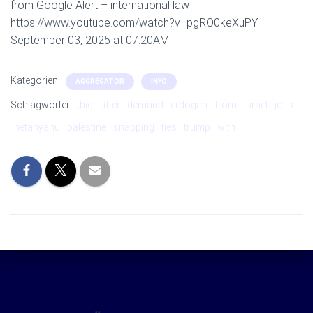
from Google Alert – international law
https://www.youtube.com/watch?v=pgRO0keXuPY
September 03, 2025 at 07:20AM
Kategorien:
AGGREGATOR
INFO
Schlagwörter:
‚big
after
demand
erdogan
from
israel
jolts
netanyahu
palestine
snapping
ties
trump
with