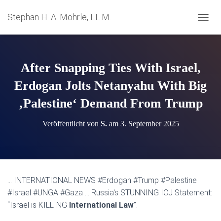
Stephan H. A. Möhrle, LL.M.
N
A
V
I
G
After Snapping Ties With Israel,
A
T
Erdogan Jolts Netanyahu With Big
I
‚Palestine‘ Demand From Trump
O
N
U
Veröffentlicht von
S.
am
3. September 2025
M
S
C
H
A
L
… INTERNATIONAL NEWS #Erdogan #Trump #Palestine
T
#Israel #UNGA #Gaza … Russia's STUNNING ICJ Statement:
E
N
“Israel is KILLING
International Law
”.