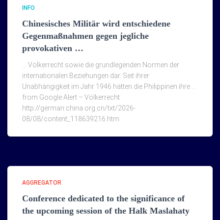
INFO
Chinesisches Militär wird entschiedene
Gegenmaßnahmen gegen jegliche
provokativen …
… Völkerrecht sowie die grundlegenden Normen der
internationalen Beziehungen dar. Seit ihrer
Unabhängigkeit im Jahr 1946 hätten die Philippinen ihre …
from Google Alert – Völkerrecht
http://german.china.org.cn/txt/2026-
08/08/content_118639216.htm
AGGREGATOR
Conference dedicated to the significance of
the upcoming session of the Halk Maslahaty