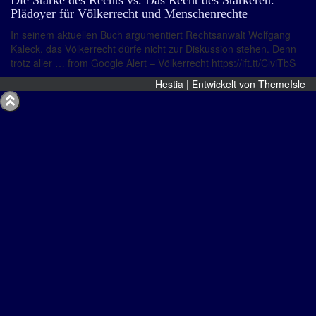
Die Stärke des Rechts vs. Das Recht des Stärkeren.
Plädoyer für Völkerrecht und Menschenrechte
In seinem aktuellen Buch argumentiert Rechtsanwalt Wolfgang
Kaleck, das Völkerrecht dürfe nicht zur Diskussion stehen. Denn
trotz aller … from Google Alert – Völkerrecht https://ift.tt/ClviTbS
Hestia | Entwickelt von
ThemeIsle