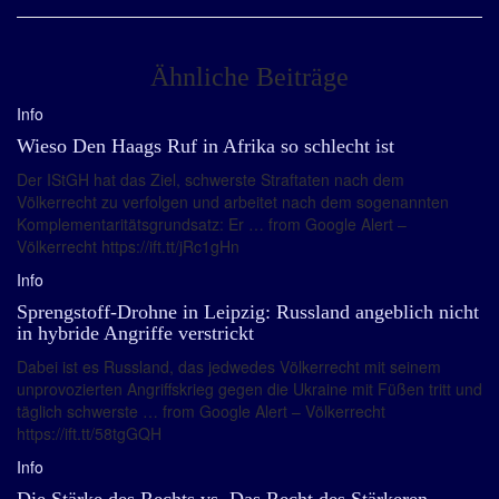
Ähnliche Beiträge
Info
Wieso Den Haags Ruf in Afrika so schlecht ist
Der IStGH hat das Ziel, schwerste Straftaten nach dem
Völkerrecht zu verfolgen und arbeitet nach dem sogenannten
Komplementaritätsgrundsatz: Er … from Google Alert –
Völkerrecht https://ift.tt/jRc1gHn
Info
Sprengstoff-Drohne in Leipzig: Russland angeblich nicht
in hybride Angriffe verstrickt
Dabei ist es Russland, das jedwedes Völkerrecht mit seinem
unprovozierten Angriffskrieg gegen die Ukraine mit Füßen tritt und
täglich schwerste … from Google Alert – Völkerrecht
https://ift.tt/58tgGQH
Info