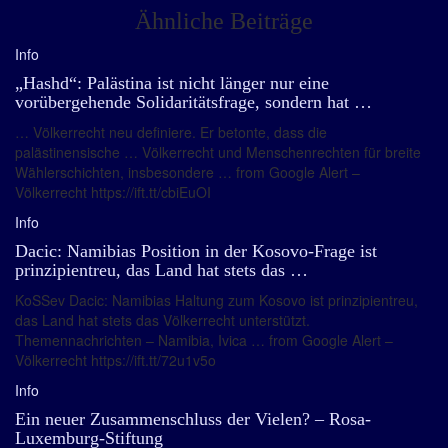
Ähnliche Beiträge
Info
„Hashd“: Palästina ist nicht länger nur eine
vorübergehende Solidaritätsfrage, sondern hat …
… Völkerrecht neu definiere. Er betonte, dass die
palästinensische … Völkerrecht und Menschenrechten für breite
Wählerschichten, insbesondere … from Google Alert –
Völkerrecht https://ift.tt/cbiEuOI
Info
Dacic: Namibias Position in der Kosovo-Frage ist
prinzipientreu, das Land hat stets das …
KoSSev Dacic: Namibias Haltung zum Kosovo ist prinzipientreu,
das Land hat stets das Völkerrecht unterstützt.
Themennachrichten – Namibia, Ivica … from Google Alert –
Völkerrecht https://ift.tt/72u1v5o
Info
Ein neuer Zusammenschluss der Vielen? – Rosa-
Luxemburg-Stiftung