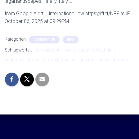
legal landscapes. Finally, Italy …
from Google Alert – international law https://ift.tt/NR8lmJF
October 06, 2025 at 09:29PM
Kategorien:
AGGREGATOR
INFO
Schlagwörter:
constitutional
court
equal
gained
italy:
judgment
mother’s
non-biological
parental
rights
through