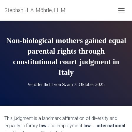
Stephan H. A. Möhrle, LL.M.
N
A
V
I
G
Non-biological mothers gained equal
A
T
parental rights through
I
constitutional court judgment in
O
N
Italy
U
M
S
Veröffentlicht von
S.
am
7. Oktober 2025
C
H
A
L
T
E
This judgment is a landmark affirmation of diversity and
N
equality in family
law
and employment
law
. …
international