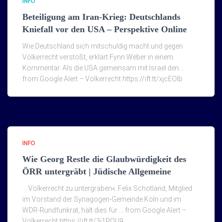
INFO
Beteiligung am Iran-Krieg: Deutschlands
Kniefall vor den USA – Perspektive Online
Wie Deutschland sich mitschuldig macht und gegen
Völkerrecht verstößt, erklärt Fynn Weber in einem
Kommentar. Als die USA gemeinsam mit Israel den …
from Google Alert – Völkerrecht https://ift.tt/xjcEOIb
INFO
Wie Georg Restle die Glaubwürdigkeit des
ÖRR untergräbt | Jüdische Allgemeine
… Völkerrecht zu untergraben«. Felix Schotland, Mitglied
im Vorstand der Synagogen-Gemeinde Köln und im
WDR-Rundfunkrat, hält dies für … from Google Alert –
Völkerrecht https://ift.tt/3i1POU9