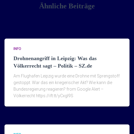
Ähnliche Beiträge
INFO
Drohnenangriff in Leipzig: Was das
Völkerrecht sagt – Politik – SZ.de
Am Flughafen Leipzig wurde eine Drohne mit Sprengstoff
gestoppt. War das ein kriegerischer Akt? Wie kann die
Bundesregierung reagieren? from Google Alert –
Völkerrecht https://ift.tt/yCxgI9S