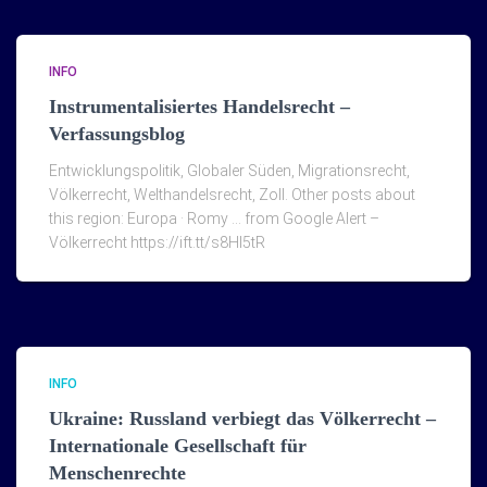
INFO
Instrumentalisiertes Handelsrecht –
Verfassungsblog
Entwicklungspolitik, Globaler Süden, Migrationsrecht,
Völkerrecht, Welthandelsrecht, Zoll. Other posts about
this region: Europa · Romy … from Google Alert –
Völkerrecht https://ift.tt/s8Hl5tR
INFO
Ukraine: Russland verbiegt das Völkerrecht –
Internationale Gesellschaft für
Menschenrechte