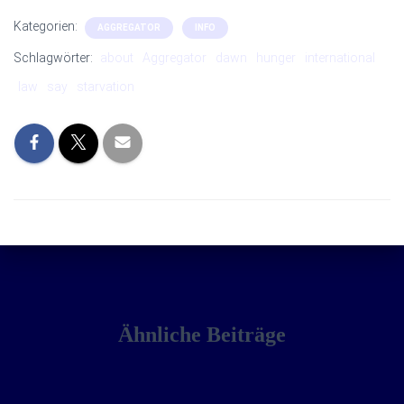
Kategorien:
AGGREGATOR
INFO
Schlagwörter:
about
Aggregator
dawn
hunger
international
law
say
starvation
Ähnliche Beiträge