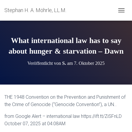
Stephan H. A. Möhrle, LL.M.
N
A
V
I
G
What international law has to say
A
T
about hunger & starvation – Dawn
I
O
Veröffentlicht von
S.
am
7. Oktober 2025
N
U
M
S
C
H
THE 1948 Convention on the Prevention and Punishment of
A
the Crime of Genocide (“Genocide Convention”), a UN…
L
T
from Google Alert – international law https://ift.tt/ZiSFnLD
E
N
October 07, 2025 at 04:08AM