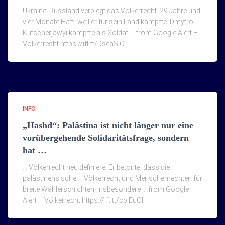
Ukraine: Russland verbiegt das Völkerrecht. 29 Jahre und
vier Monate Haft, weil er für sein Land kämpfte. Dmytro
Kutscherjawyi kämpfte als Soldat … from Google Alert –
Völkerrecht https://ift.tt/DseaSlC
INFO
„Hashd“: Palästina ist nicht länger nur eine
vorübergehende Solidaritätsfrage, sondern
hat …
… Völkerrecht neu definiere. Er betonte, dass die
palästinensische … Völkerrecht und Menschenrechten für
breite Wählerschichten, insbesondere … from Google
Alert – Völkerrecht https://ift.tt/cbiEuOI