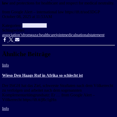
law
and protections for healthcare and respect for medical neutrality.
from Google Alert – international law https://ift.tt/sod3DGP
October 08, 2025 at 11:53AM
Kategorien:
aggregator
Info
Schlagwörter:
association’s
from
gaza:
healthcare
joint
medical
national
statement
Ähnliche Beiträge
Info
Wieso Den Haags Ruf in Afrika so schlecht ist
Der IStGH hat das Ziel, schwerste Straftaten nach dem Völkerrecht
zu verfolgen und arbeitet nach dem sogenannten
Komplementaritätsgrundsatz: Er … from Google Alert –
Völkerrecht https://ift.tt/jRc1gHn
Info