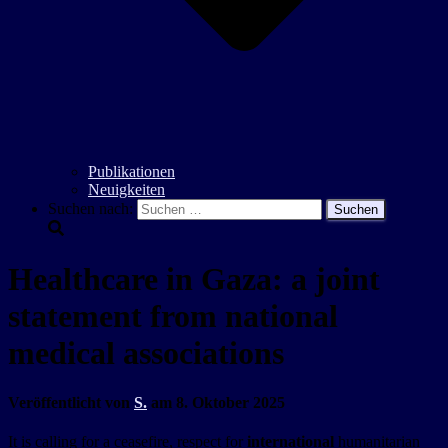
Publikationen
Neuigkeiten
Suchen nach:
Healthcare in Gaza: a joint
statement from national
medical associations
Veröffentlicht von
S.
am
8. Oktober 2025
It is calling for a ceasefire, respect for
international
humanitarian