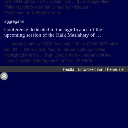
Jahr 1946 hätten die Philippinen ihre … from Google Alert –
Völkerrecht http://german.china.org.cn/txt/2026-
08/08/content_118639216.htm
aggregator
Conference dedicated to the significance of the
upcoming session of the Halk Maslahaty of …
… International Law, 2028" was held in Baku. 07.08.2026. view-
icon 93 … International Year of International Law. It was
highlighted that the … from Google Alert – international law
https://ift.tt/NMstG5d August 7, 2026 at 07:55PM
Hestia | Entwickelt von
ThemeIsle