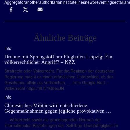
Aggregator
another
authoritarian
institute
lines
new
preventing
sectarian
Ähnliche Beiträge
Info
Drohne mit Sprengstoff am Flughafen Leipzig: Ein
völkerrechtlicher Angriff? – NZZ
Strafrecht oder Völkerrecht. Für die Reaktion der deutschen
Regierung macht es einen erheblichen Unterschied, ob das
Geschehen allein als Verbrechen, … from Google Alert –
Völkerrecht https://ift.tt/YGbecJN
Info
Chinesisches Militär wird entschiedene
Gegenmaßnahmen gegen jegliche provokativen …
… Völkerrecht sowie die grundlegenden Normen der
internationalen Beziehungen dar. Seit ihrer Unabhängigkeit im