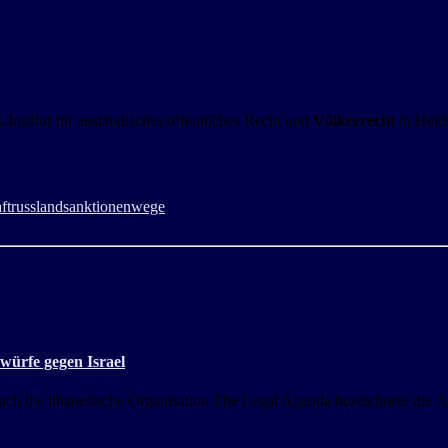
stitut für ausländisches öffentliches Recht und
Völkerrecht
in Heid
ft
russland
sanktionen
wege
ürfe gegen Israel
h die libanesische Organisation The Legal Agenda bezeichnete die Ang