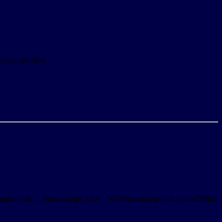
elberg arbeiten …
riffe als … from Google Alert – Völkerrecht https://ift.tt/sz0xDMm