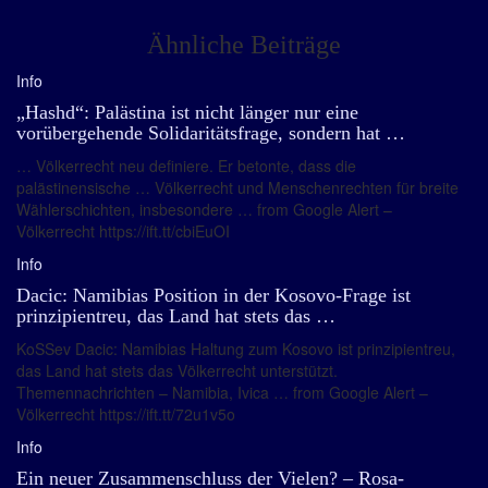
Ähnliche Beiträge
Info
„Hashd“: Palästina ist nicht länger nur eine
vorübergehende Solidaritätsfrage, sondern hat …
… Völkerrecht neu definiere. Er betonte, dass die
palästinensische … Völkerrecht und Menschenrechten für breite
Wählerschichten, insbesondere … from Google Alert –
Völkerrecht https://ift.tt/cbiEuOI
Info
Dacic: Namibias Position in der Kosovo-Frage ist
prinzipientreu, das Land hat stets das …
KoSSev Dacic: Namibias Haltung zum Kosovo ist prinzipientreu,
das Land hat stets das Völkerrecht unterstützt.
Themennachrichten – Namibia, Ivica … from Google Alert –
Völkerrecht https://ift.tt/72u1v5o
Info
Ein neuer Zusammenschluss der Vielen? – Rosa-