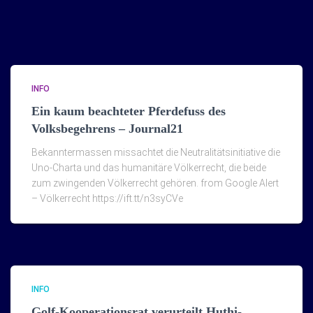
INFO
Ein kaum beachteter Pferdefuss des
Volksbegehrens – Journal21
Bekanntermassen missachtet die Neutralitätsinitiative die
Uno-Charta und das humanitäre Völkerrecht, die beide
zum zwingenden Völkerrecht gehören. from Google Alert
– Völkerrecht https://ift.tt/n3syCVe
INFO
Golf-Kooperationsrat verurteilt Huthi-