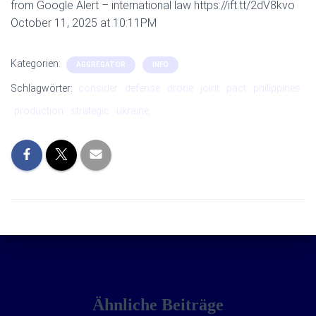
from Google Alert – international law https://ift.tt/2dV8kvo
October 11, 2025 at 10:11PM
Kategorien:
AGGREGATOR
INFO
Schlagwörter:
consider
defense
drone
joint
pact
philippines
production
strategic
ukraine,
Ähnliche Beiträge