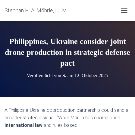
Stephan H. A. Möhrle, LL.M.
N
A
V
I
G
Philippines, Ukraine consider joint
A
T
drone production in strategic defense
I
pact
O
N
U
Veröffentlicht von
S.
am
12. Oktober 2025
M
S
C
H
A
L
A Philippine-Ukraine coproduction partnership could send a
T
broader strategic signal. “While Manila has championed
E
N
international law
and rules-based …