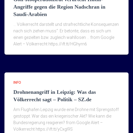
Angriffe gegen die Region Nadschran in
Saudi-Arabien
… Völkerrecht darstellt und strafrechtliche Konsequenzen
nach sich ziehen muss“. Er betonte, dass es sich um
einen gezielten bzw. zugleich wahllosen … from Google
Alert – Völkerrecht https://ift.tt/HGhyrn6
INFO
Drohnenangriff in Leipzig: Was das
Völkerrecht sagt – Politik – SZ.de
Am Flughafen Leipzig wurde eine Drohne mit Sprengstoff
gestoppt. War das ein kriegerischer Akt? Wie kann die
Bundesregierung reagieren? from Google Alert –
Völkerrecht https://ift.tt/yCxgI9S