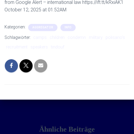
from Google Alert – international law https://ift.tt/kRxiAK1
October 12, 2025 at 01:52AM
Kategorien:
AGGREGATOR
INFO
Schlagwörter:
camps
children
condemn
military
polisario’s
recruitment
speakers
tindouf
Ähnliche Beiträge