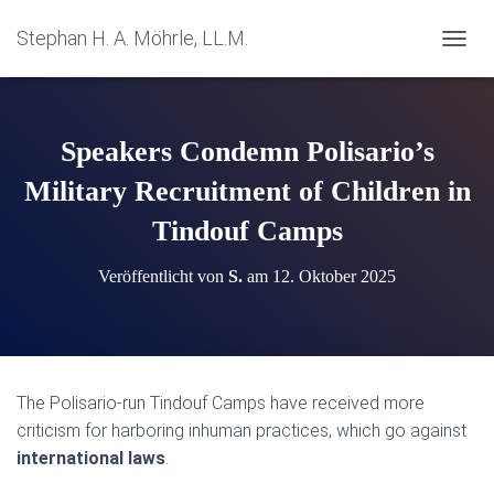
Stephan H. A. Möhrle, LL.M.
N
A
V
I
G
Speakers Condemn Polisario’s
A
T
Military Recruitment of Children in
I
Tindouf Camps
O
N
U
Veröffentlicht von
S.
am
12. Oktober 2025
M
S
C
H
A
L
The Polisario-run Tindouf Camps have received more
T
criticism for harboring inhuman practices, which go against
E
N
international laws
.