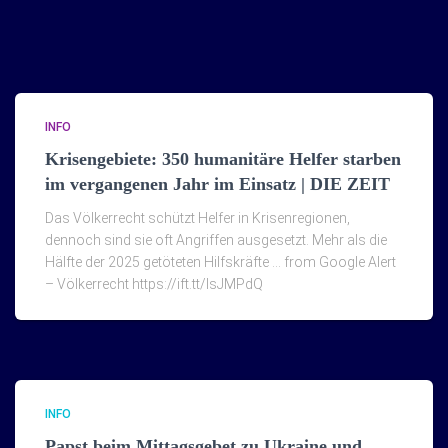
INFO
Krisengebiete: 350 humanitäre Helfer starben
im vergangenen Jahr im Einsatz | DIE ZEIT
Das Völkerrecht schützt Helfer in Krisenregionen,
dennoch sind sie oft Angriffen ausgesetzt. Mehr als die
Hälfte der 2025 getöteten Hilfskräfte … from Google Alert
– Völkerrecht https://ift.tt/lsJMPdQ
INFO
Papst beim Mittagsgebet zu Ukraine und