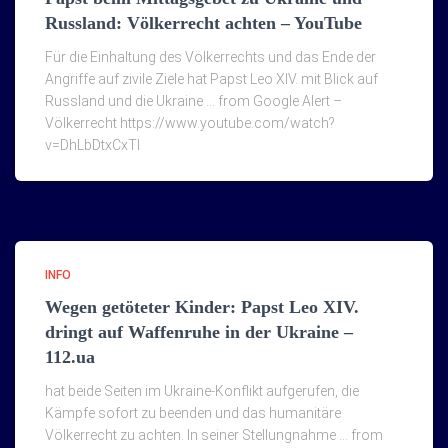
Russland: Völkerrecht achten – YouTube
Für die Einhaltung des Völkerrechts und das Ende der
Angriffe auf zivile Ziele hat Papst Leo XIV. mit Blick auf
Russland und die Ukraine … from Google Alert –
Völkerrecht https://www.youtube.com/watch?
v=DhLbDtxCxTI
INFO
Wegen getöteter Kinder: Papst Leo XIV.
dringt auf Waffenruhe in der Ukraine –
112.ua
hat beide Seiten im Ukraine-Konflikt aufgerufen, die
Kämpfe sofort zu beenden und das humanitäre
Völkerrecht zu achten. In seiner Stellungnahme … from