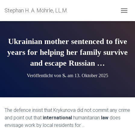
Stephan H. A. Möhrle, LL.M.
N
A
V
I
G
Ukrainian mother sentenced to five
A
T
years for helping her family survive
I
and escape Russian …
O
N
U
Veröffentlicht von
S.
am
13. Oktober 2025
M
S
C
H
A
L
The defence insist that Krykunova did not commit any crime
T
and point out that
international
humanitarian
law
does
E
N
envisage work by local residents for …