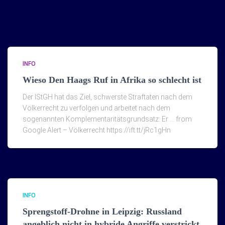
INFO
Wieso Den Haags Ruf in Afrika so schlecht ist
Der IStGH hat das Ziel, schwerste Straftaten nach dem
Völkerrecht zu verfolgen und arbeitet nach dem
sogenannten Komplementaritätsgrundsatz: Er … from
Google Alert – Völkerrecht https://ift.tt/jRc1gHn
INFO
Sprengstoff-Drohne in Leipzig: Russland
angeblich nicht in hybride Angriffe verstrickt