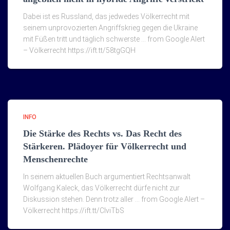
Dabei ist es Russland, das jedwedes Völkerrecht mit
seinem unprovozierten Angriffskrieg gegen die Ukraine
mit Füßen tritt und täglich schwerste … from Google Alert
– Völkerrecht https://ift.tt/58tgGQH
INFO
Die Stärke des Rechts vs. Das Recht des
Stärkeren. Plädoyer für Völkerrecht und
Menschenrechte
In seinem aktuellen Buch argumentiert Rechtsanwalt
Wolfgang Kaleck, das Völkerrecht dürfe nicht zur
Diskussion stehen. Denn trotz aller … from Google Alert –
Völkerrecht https://ift.tt/ClviTbS