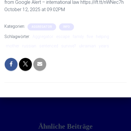
from Google Alert – international law https://ift.tt/nWNec7h
October 12, 2025 at 09:02PM
Kategorien:
AGGREGATOR
INFO
Schlagwörter:
Aggregator
escape
family
five
helping
mother
russian
sentenced
survive?
ukrainian
years
Ähnliche Beiträge